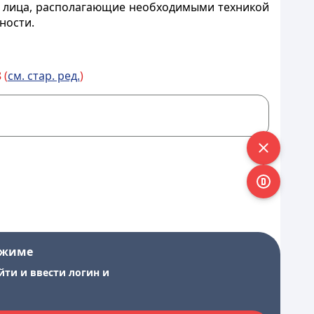
ие лица, располагающие необходимыми техникой
ности.
 (
см. стар. ред.
)
ежиме
йти и ввести логин и