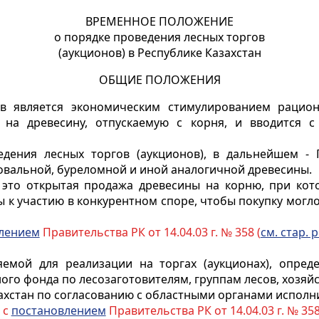
ВРЕМЕННОЕ ПОЛОЖЕНИЕ
о порядке проведения лесных торгов
(аукционов) в Республике Казахстан
ОБЩИЕ ПОЛОЖЕНИЯ
в является экономическим стимулированием рацион
на древесину, отпускаемую с корня, и вводится 
дения лесных торгов (аукционов), в дальнейшем -
ровальной, буреломной и иной аналогичной древесины.
- это открытая продажа древесины на корню, при ко
 к участию в конкурентном споре, чтобы покупку могл
лением
Правительства РК от 14.04.03 г. № 358 (
см. стар. р
емой для реализации на торгах (аукционах), опред
го фонда по лесозаготовителям, группам лесов, хозяй
ахстан по согласованию с областными органами исполн
 с
постановлением
Правительства РК от 14.04.03 г. № 358