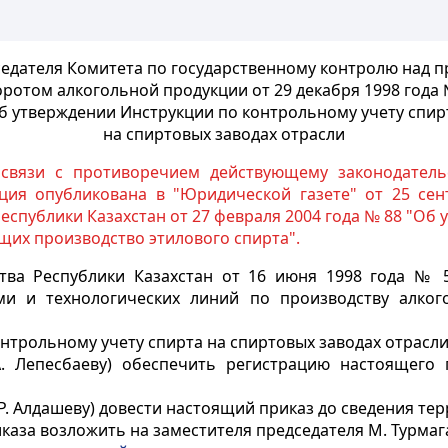
едателя Комитета по государственному контролю над 
оротом алкогольной продукции от 29 декабря 1998 года 
б утверждении Инструкции по контрольному учету спир
на спиртовых заводах отрасли
 связи с противоречием действующему законодатель
ция опубликована в "Юридической газете" от 25 сен
спублики Казахстан от 27 февраля 2004 года № 88 "Об
щих производство этилового спирта".
тва Республики Казахстан от 16 июня 1998 года № 
и и технологических линий по производству алко
нтрольному учету спирта на спиртовых заводах отрасли
А. Лепесбаеву) обеспечить регистрацию настоящего
Р. Алдашеву) довести настоящий приказ до сведения те
каза возложить на заместителя председателя М. Турмаг