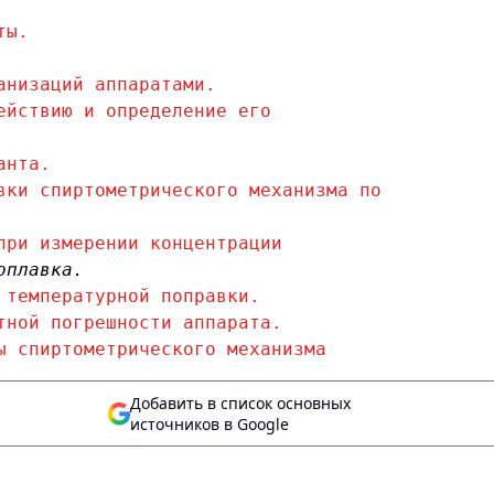
ты.
анизаций аппаратами.
ействию и определение его
анта.
вки спиртометрического механизма по
при измерении концентрации
оплавка.
 температурной поправки.
тной погрешности аппарата.
ы спиртометрического механизма
Добавить в список основных
источников в Google