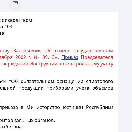
производством
№ 103
та
ству. Заключение об отмене государственной
тября 2002 г. № 39. См.
Приказ
Председателя
 утверждении Инструкции по контрольному учету
544 "Об обязательном оснащении спиртового
гольной продукции приборами учета объемов
.
 приказа в Министерстве юстиции Республики
рриториальных органов.
амбетова.