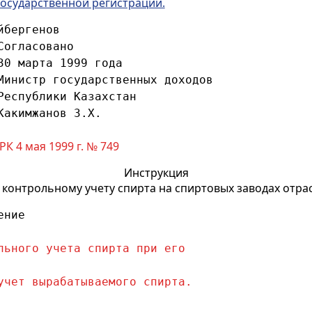
государственной регистрации.
йбергенов
Согласовано
30 марта 1999 года
Министр государственных доходов
Республики Казахстан
Какимжанов З.Х.
 4 мая 1999 г. № 749
Инструкция
 контрольному учету спирта на спиртовых заводах отра
ение
льного учета спирта при его
учет вырабатываемого спирта.