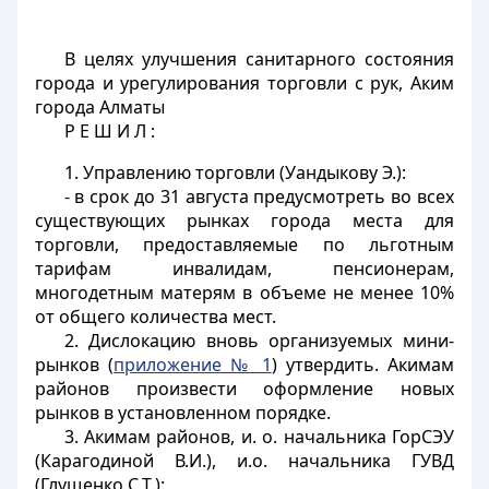
В целях улучшения санитарного состояния
города и урегулирования торговли с рук, Аким
города Алматы
Р Е Ш И Л :
1. Управлению торговли (Уандыкову Э.):
- в срок до 31 августа предусмотреть во всех
существующих рынках города места для
торговли, предоставляемые по льготным
тарифам инвалидам, пенсионерам,
многодетным матерям в объеме не менее 10%
от общего количества мест.
2. Дислокацию вновь организуемых мини-
рынков (
приложение № 1
) утвердить. Акимам
районов произвести оформление новых
рынков в установленном порядке.
3. Акимам районов, и. о. начальника ГорСЭУ
(Карагодиной В.И.), и.о. начальника ГУВД
(Глущенко С.Т.):