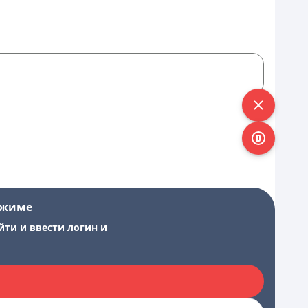
ежиме
йти и ввести логин и