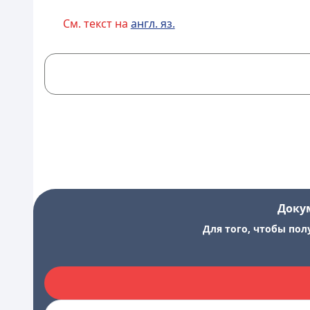
См. текст на
англ. яз.
Доку
Для того, чтобы пол