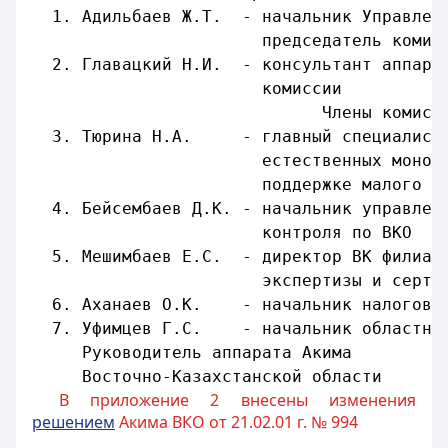
  1. Адильбаев Ж.Т.  - начальник Управлен
                       председатель комис
  2. Главацкий Н.И.  - консультант аппара
                       комиссии
                             Члены комисс
  3. Тюрина Н.А.     - главный специалист
                       естественных моноп
                       поддержке малого б
  4. Бейсембаев Д.К. - начальник управлен
                       контроля по ВКО
  5. Мешимбаев Е.С.  - директор ВК филиал
                       экспертизы и серти
  6. Аханаев О.К.    - начальник налогово
  7. Уфимцев Г.С.    - начальник областно
     Руководитель аппарата Акима
     Восточно-Казахстанской области
В приложение 2 внесены изменения
решением
Акима ВКО от 21.02.01 г. № 994