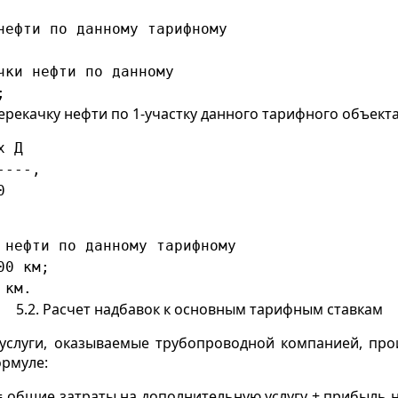
нефти по данному тарифному
чки нефти по данному
;
перекачку нефти по 1-участку данного тарифного объекта
x Д
----,
0
 нефти по данному тарифному
00 км;
 км.
5.2. Расчет надбавок к основным тарифным ставкам
 услуги, оказываемые трубопроводной компанией, про
ормуле:
= общие затраты на дополнительную услугу + прибыль н