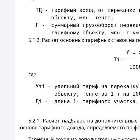
     ТД - тарифный доход от перекачки 
          объекту, млн. тенге;
     Г -  суммарный грузооборот перека
          тарифному объекту, млн. т км
5.1.2. Расчет основных тарифных ставок на 
                                  Утi 
                              Тi= ----
                                   100
где:
     Утi - удельный тариф на перекачку
           объекту, тенге за 1 т на 10
     Дi -  длина 1- тарифного участка,
5.2.1. Расчет надбавок на дополнительные
основе тарифного дохода, определяемого по ф
Тарифный доход на дополнительную услугу 