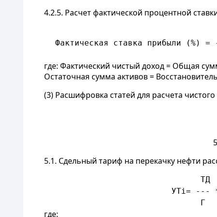
4.2.5. Расчет фактической процентной став
                                      
     Фактическая ставка прибыли (%) = 
                                      
где: Фактический чистый доход = Общая сум
Остаточная сумма активов = Восстановитель
(3) Расшифровка статей для расчета чистог
5
5.1. Сдельный тариф на перекачку нефти рас
                                   ТД
                             УТi= --- 
                                   Г
где: