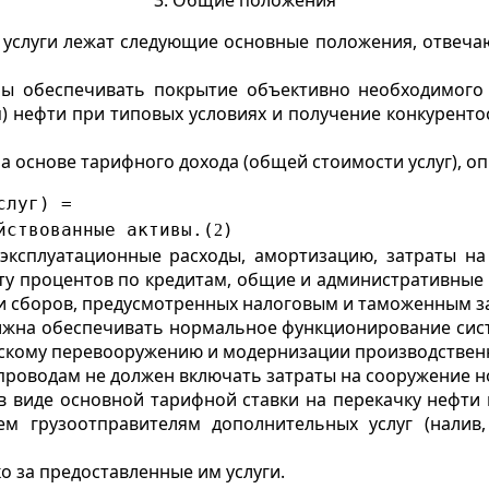
3. Общие положения
 услуги лежат следующие основные положения, отвеча
жны обеспечивать покрытие объективно необходимого
ия) нефти при типовых условиях и получение конкурент
а основе тарифного дохода (общей стоимости услуг), о
слуг) =
йствованные активы.(
)
2
эксплуатационные расходы, амортизацию, затраты на
ту процентов по кредитам, общие и административные 
 и сборов, предусмотренных налоговым и таможенным з
должна обеспечивать нормальное функционирование сис
ескому перевооружению и модернизации производственн
проводам не должен включать затраты на сооружение 
 в виде основной тарифной ставки на перекачку нефти
м грузоотправителям дополнительных услуг (налив, 
о за предоставленные им услуги.