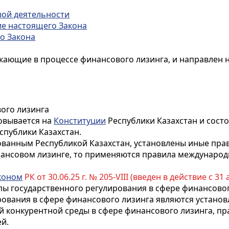
вой деятельности
ие настоящего Закона
го Закона
кающие в процессе финансового лизинга, и направлен 
ого лизинга
новывается на
Конституции
Республики Казахстан и сост
спублики Казахстан.
ванным Республикой Казахстан, установлены иные прав
нансовом лизинге, то применяются правила международ
коном
РК от 30.06.25 г. № 205-VIII (введен в действие с 31 а
ипы государственного регулирования в сфере финансово
рования в сфере финансового лизинга являются устано
й конкурентной среды в сфере финансового лизинга, п
й.