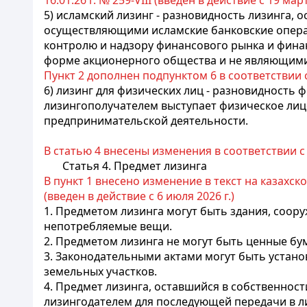
16.01.26 г. № 259-VIII (введен в действие с 19 марта
5) исламский лизинг - разновидность лизинга,
осуществляющими исламские банковские опера
контролю и надзору финансового рынка и фин
форме акционерного общества и не являющими
Пункт 2 дополнен подпунктом 6 в соответствии 
6) лизинг для физических лиц - разновидность
лизингополучателем выступает физическое лиц
предпринимательской деятельности.
В статью 4 внесены изменения в соответствии 
Статья 4. Предмет лизинга
В пункт 1 внесено изменение в текст на казахск
(введен в действие с 6 июля 2026 г.)
1. Предметом лизинга могут быть здания, соор
непотребляемые вещи.
2. Предметом лизинга не могут быть ценные бу
3. Законодательными актами могут быть устано
земельных участков.
4. Предмет лизинга, оставшийся в собственнос
лизингодателем для последующей передачи в л