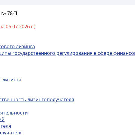
№ 78-II
 06.07.2026 г.)
сового лизинга
нципы государственного регулирования в сфере финансо
т лизинга
бственность лизингополучателя
еятельности
ий
ателя
олучателя