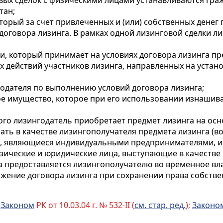
вых сделок с физическими лицами устанавливаются гра
тан;
оторый за счет привлеченных и (или) собственных денег
 договора лизинга. В рамках одной лизинговой сделки 
ки, который принимает на условиях договора лизинга пр
ых действий участников лизинга, направленных на устан
одателя по выполнению условий договора лизинга;
 имущество, которое при его использовании изнашивае
рого лизингодатель приобретает предмет лизинга на ос
ть в качестве лизингополучателя предмета лизинга (во
ца, являющиеся индивидуальными предпринимателями, 
изические и юридические лица, выступающие в качестве
нга предоставляется лизингополучателю во временное в
жение договора лизинга при сохранении права собстве
с
Законом
РК от 10.03.04 г. № 532-II (
см. стар. ред.
);
Законо