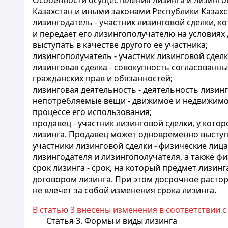
Особенности осуществления лизинга и лизинго
Казахстан и иными законами Республики Казахс
лизингодатель - участник лизинговой сделки, к
и передает его лизингополучателю на условиях
выступать в качестве другого ее участника;
лизингополучатель - участник лизинговой сдел
лизинговая сделка - совокупность согласованн
гражданских прав и обязанностей;
лизинговая деятельность - деятельность
лизинг
непотребляемые вещи - движимое и недвижимое
процессе его использования;
продавец - участник лизинговой сделки, у кото
лизинга. Продавец может одновременно выступа
участники лизинговой сделки - физические ли
лизингодателя и лизингополучателя, а также ф
срок лизинга - срок, на который предмет лизи
договором лизинга. При этом досрочное растор
не влечет за собой изменения срока лизинга.
В статью 3 внесены изменения в соответствии 
Статья 3. Формы и виды лизинга