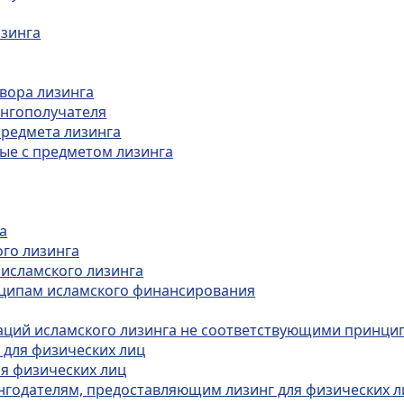
изинга
овора лизинга
ингополучателя
предмета лизинга
ные с предметом лизинга
а
ого лизинга
 исламского лизинга
инципам исламского финансирования
раций исламского лизинга не соответствующими принц
 для физических лиц
ля физических лиц
ингодателям, предоставляющим лизинг для физических л