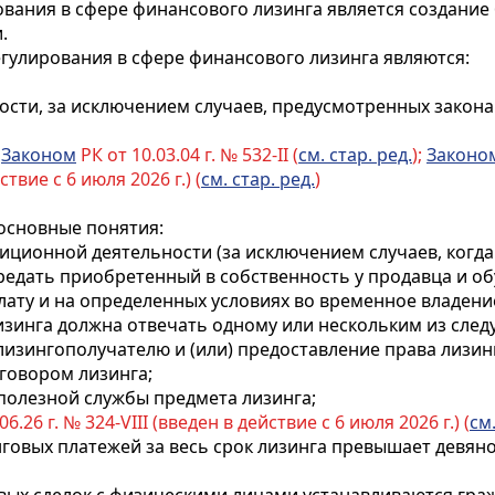
ования в сфере финансового лизинга является создание
.
гулирования в сфере финансового лизинга являются:
ости, за исключением случаев, предусмотренных закона
с
Законом
РК от 10.03.04 г. № 532-II (
см. стар. ред.
);
Законо
ствие с 6 июля 2026 г.) (
см. стар. ред.
)
основные понятия:
стиционной
деятельности (за исключением случаев, когд
ередать приобретенный в собственность у продавца и 
лату и на определенных условиях во временное владен
изинга должна отвечать одному или нескольким из след
 лизингополучателю и (или) предоставление права лиз
говором лизинга;
 полезной службы предмета лизинга;
06.26 г. № 324-VIII (введен в действие с 6 июля 2026 г.) (
см.
нговых платежей за весь срок лизинга превышает девя