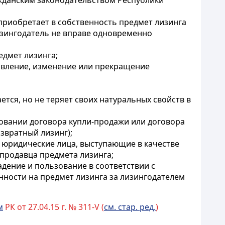
жданским законодательством Республики
 приобретает в собственность
предмет лизинга
лизингодатель не вправе одновременно
едмет лизинга
;
овление
, изменение или прекращение
тся, но не теряет своих
натуральных свойств в
новании
договора купли-продажи или договора
звратный лизинг);
и юридические
лица, выступающие в качестве
 продавца предмета лизинга;
ладение и пользование
в соответствии с
нности на предмет лизинга за лизингодателем
м
РК от 27.04.15 г. № 311-V (
см. стар. ред.
)