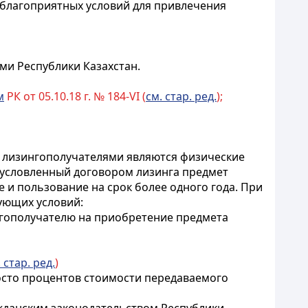
 благоприятных условий для привлечения
ми Республики Казахстан.
м
РК от 05.10.18 г. № 184-VI (
см. стар. ред.
);
а лизингополучателями являются физические
обусловленный договором лизинга предмет
ие и пользование
на срок более одного года
. При
ующих условий:
ингополучателю на приобретение предмета
 стар. ред.
)
носто процентов стоимости передаваемого