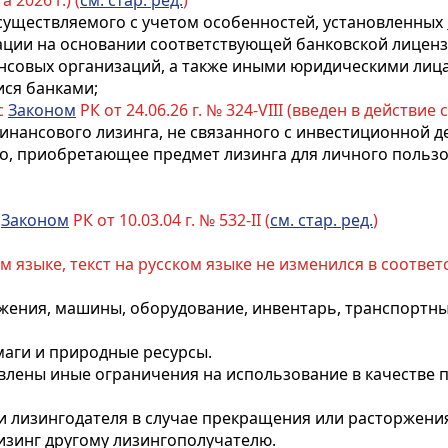
 2026 г.) (
см. стар. ред.
)
 осуществляемого с учетом особенностей, установленных
ции на основании соответствующей банковской лицен
ансовых организаций
, а также иными юридическими лиц
ся банками;
с
Законом
РК от 24.06.26 г. № 324-VIII (введен в действие с
 финансового лизинга, не связанного с инвестиционной 
о, приобретающее предмет лизинга для личного польз
с
Законом
РК от 10.03.04 г. № 532-II (
см. стар. ред.
)
ом языке, текст на русском языке не изменился в соответ
ужения, машины, оборудование, инвентарь, транспортны
маги и природные ресурсы.
влены иные ограничения на использование в качестве 
ти лизингодателя в случае прекращения или расторжени
изинг другому лизингополучателю.