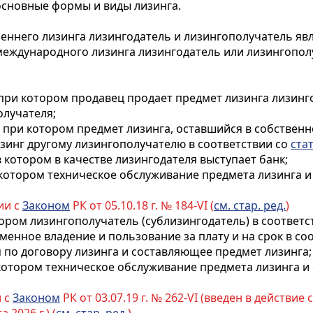
сновные формы и виды лизинга.
реннего лизинга лизингодатель и лизингополучатель яв
международного лизинга лизингодатель или лизингопол
, при котором продавец продает предмет лизинга лизин
олучателя;
, при котором предмет лизинга, оставшийся в собствен
изинг другому лизингополучателю в соответствии со
ста
в котором в качестве лизингодателя выступает банк;
и котором техническое обслуживание предмета лизинга 
ии с
Законом
РК от 05.10.18 г. № 184-VI (
см. стар. ред.
)
отором лизингополучатель (сублизингодатель) в соответ
енное владение и пользование за плату и на срок в со
 по договору лизинга и составляющее предмет лизинга;
и котором техническое обслуживание предмета лизинга 
и с
Законом
РК от 03.07.19 г. № 262-VI (введен в действие с 