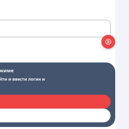
ежиме
йти и ввести логин и