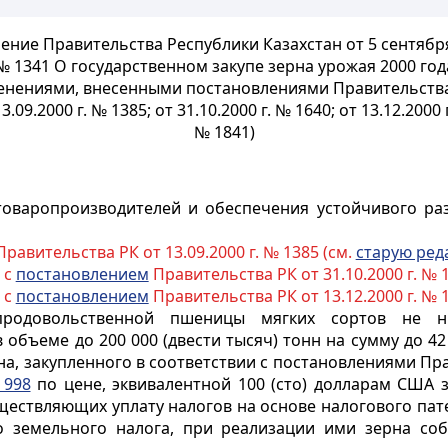
ение Правительства Республики Казахстан от 5 сентября
№ 1341 О государственном закупе зерна урожая 2000 год
менениями, внесенными постановлениями Правительства
13.09.2000 г. № 1385; от 31.10.2000 г. № 1640; от 13.12.2000 г
№ 1841)
товаропроизводителей и обеспечения устойчивого ра
равительства РК от 13.09.2000 г. № 1385 (см.
старую ред
 с
постановлением
Правительства РК от 31.10.2000 г. № 
 с
постановлением
Правительства РК от 13.12.2000 г. № 
 продовольственной пшеницы мягких сортов не 
 объеме до 200 000 (двести тысяч) тонн на сумму до 4
на, закупленного в соответствии с постановлениями Пра
998
по цене, эквивалентной 100 (сто) долларам США з
ществляющих уплату налогов на основе налогового пат
 земельного налога, при реализации ими зерна собс