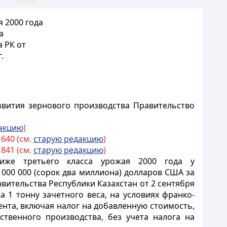
 2000 года
а
 РК от
.
звития зернового производства Правительство
акцию
)
1640 (см.
старую редакцию
)
1841 (см.
старую редакцию
)
ниже третьего класса урожая 2000 года
у
2 000 000 (сорок два миллиона) долларов США за
вительства Республики Казахстан от 2 сентября
а 1 тонну зачетного веса, на условиях франко-
ента, включая налог на добавленную стоимость,
твенного производства, без учета налога на