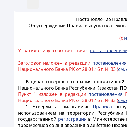
Постановление Правле
Об утверждении Правил выпуска платежных
(с
и
Утратило силу в соответствии с
постановление
Заголовок изложен в редакции
постановления
Национального Банка РК от 28.01.16 г. № 33 (
см. 
В целях совершенствования нормативной 
Национального Банка Республики Казахстан
ПО
Пункт 1 изложен в редакции
постановления
П
Национального Банка РК от 28.01.16 г. № 33 (
см. 
1. Утвердить прилагаемые
Правила
выпус
использованием на территории Республики К
государственной
регистрации
в Министерстве ю
трех месяцев со дня введения в действие Прави