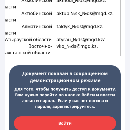
НК Акмолинской
akmola_№ds@mgd.kz.
бласти
НК Актюбинской
aktubi№sk_№ds@mgd.kz.
бласти
НК Алматинской
taldyk_№ds@mgd.kz.
бласти
К Атырауской области
atyrau_№ds@mgd.kz/
НК Восточно-
vko_№ds@mgd.kz.
азахстанской области
Документ показан в сокращенном
демонстрационном режиме
Для того, чтобы получить доступ к документу,
Вам нужно перейти по кнопке Войти и ввести
логин и пароль. Если у вас нет логина и
пароля, зарегистрируйтесь.
Войти