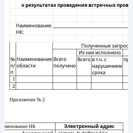
о результатах проведения встречных про
Наименование
______________________________________
НК:
Полученные запросы
Из них исполнено
№
Наименование
Всего
Всего
в т.ч. с
про
п/
области
получено
нарушением
п
срока
1
2
Приложение № 2
Электронный адрес
аименование НК