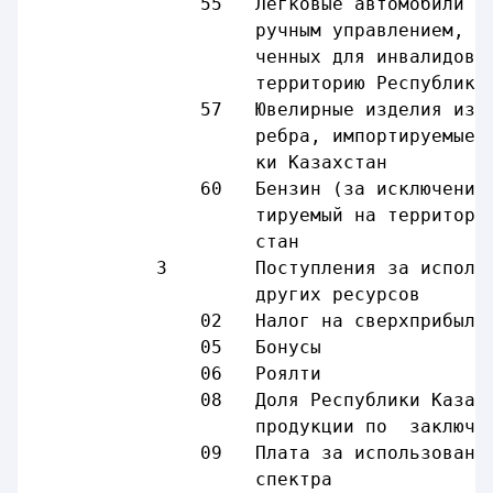
               55   Легковые автомобили (
                    ручным управлением, с
                    ченных для инвалидов)
                    территорию Республики
               57   Ювелирные изделия из 
                    ребра, импортируемые 
                    ки Казахстан
               60   Бензин (за исключение
                    тируемый на территори
                    стан
           3        Поступления за исполь
                    других ресурсов
               02   Налог на сверхприбыль
               05   Бонусы               
               06   Роялти               
               08   Доля Республики Казах
                    продукции по  заключе
               09   Плата за использовани
                    спектра