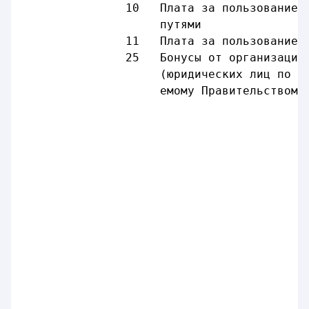
               10   Плата за пользование 
                    путями
               11   Плата за пользование 
               25   Бонусы от организаций
                    (юридических лиц по п
                    емому Правительством 