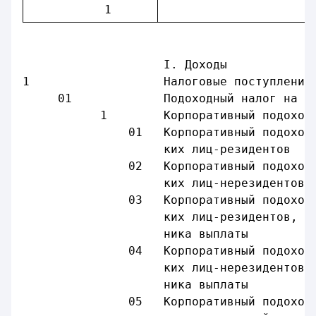
           1      
                     
                    I. Доходы            
1                   Налоговые поступления
     01             Подоходный налог на д
           1        Корпоративный подоход
               01   Корпоративный подоход
                    ких лиц-резидентов   
               02   Корпоративный подоход
                    ких лиц-нерезидентов
               03   Корпоративный подоход
                    ких лиц-резидентов, у
                    ника выплаты
               04   Корпоративный подоход
                    ких лиц-нерезидентов,
                    ника выплаты
               05   Корпоративный подоход