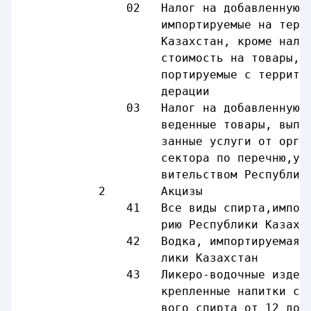
               02   Налог на добавленную 
                    импортируемые на терр
                    Казахстан, кроме нало
                    стоимость на товары, 
                    портируемые с террито
                    дерации
               03   Налог на добавленную 
                    веденные товары, выпо
                    занные услуги от орга
                    сектора по перечню,ус
                    вительством Республик
           2        Акцизы               
               41   Все виды спирта,импор
                    рию Республики Казахс
               42   Водка, импортируемая 
                    лики Казахстан
               43   Ликеро-водочные издел
                    крепленные напитки с 
                    вого спирта от 12 до 