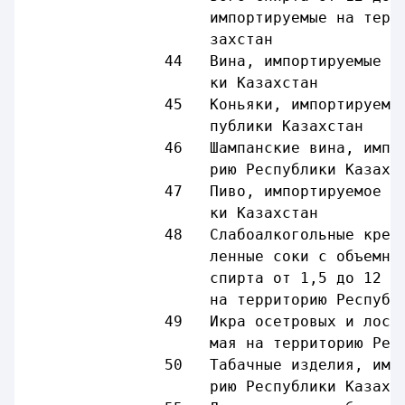
                    импортируемые на терр
                    захстан
               44   Вина, импортируемые н
                    ки Казахстан
               45   Коньяки, импортируемы
                    публики Казахстан
               46   Шампанские вина, импо
                    рию Республики Казахс
               47   Пиво, импортируемое н
                    ки Казахстан
               48   Слабоалкогольные креп
                    ленные соки с объемно
                    спирта от 1,5 до 12 п
                    на территорию Республ
               49   Икра осетровых и лосо
                    мая на территорию Рес
               50   Табачные изделия, имп
                    рию Республики Казахс