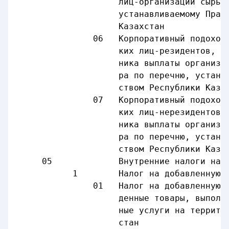
                    лиц-организаций сырье
                    устанавливаемому Прав
                    Казахстан
               06   Корпоративный подоход
                    ких лиц-резидентов, у
                    ника выплаты организа
                    ра по перечню, устана
                    ством Республики Каза
               07   Корпоративный подоход
                    ких лиц-нерезидентов,
                    ника выплаты организа
                    ра по перечню, устана
                    ством Республики Каза
     05             Внутренние налоги на 
           1        Налог на добавленную 
               01   Налог на добавленную 
                    денные товары, выполн
                    ные услуги на террито
                    стан