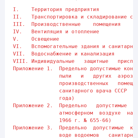
I.    Территория предприятия
II.   Транспортировка и складирование сы
III.  Производственные    помещения    и
IV.   Вентиляция и отопление
V.    Освещение
VI.   Вспомогательные здания и санитарно
VII.  Водоснабжение и канализация
VIII. Индивидуальные   защитные   приспо
Приложение 1.  Предельно допустимые конц
пыли   и   других  аэрозо
производственных   помеще
санитарного врача СССР  п
года)
Приложение 2.  Предельно   допустимые   
атмосферном  воздухе  нас
1966 г. № 655-66)
Приложение 3.  Предельно  допустимые  ко
воде водоемов   санитарно