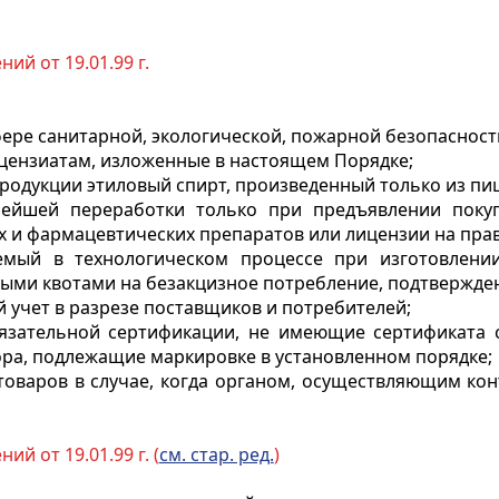
ий от 19.01.99 г.
ере санитарной, экологической, пожарной безопасности
цензиатам, изложенные в настоящем Порядке;
родукции этиловый спирт, произведенный только из пи
нейшей переработки только при предъявлении поку
х и фармацевтических препаратов или лицензии на прав
уемый в технологическом процессе при изготовлени
нными квотами на безакцизное потребление, подтвержд
учет в разрезе поставщиков и потребителей;
зательной сертификации, не имеющие сертификата со
ора, подлежащие маркировке в установленном порядке;
варов в случае, когда органом, осуществляющим контр
й от 19.01.99 г. (
см. стар. ред.
)