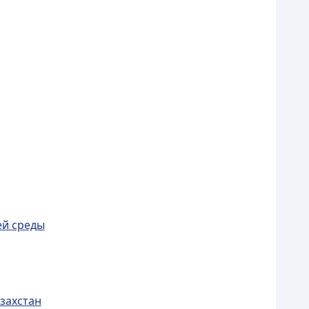
ей среды
захстан