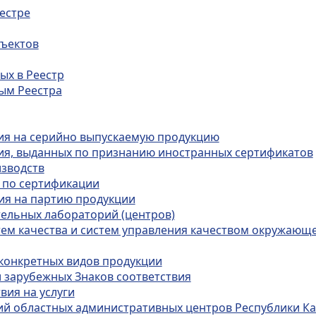
еестре
бъектов
ых в Реестр
ым Реестра
твия на серийно выпускаемую продукцию
твия, выданных по признанию иностранных сертификатов
изводств
в по сертификации
вия на партию продукции
ательных лабораторий (центров)
тем качества и систем управления качеством окружающ
 конкретных видов продукции
и зарубежных Знаков соответствия
вия на услуги
й областных административных центров Республики Ка