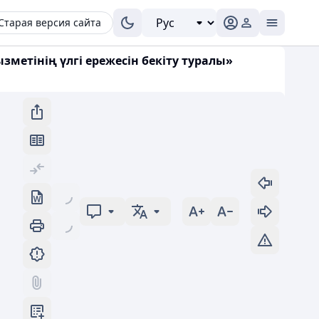
Старая версия сайта
зметінің үлгі ережесін бекіту туралы»