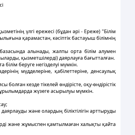
сі
метiнiң үлгi ережесi (бұдан әрi - Ереже) "Білім
ығына қарамастан, кәсіптік бастауыш білімнiң
ру базасында алынады, жалпы орта білім алумен
ыларды, қызметшілердi) даярлауға бағытталған.
 білім беруге негiзделуi мүмкiн.
ерiнiң мүдделерiне, қабілеттерiне, денсаулық
ы болған кезде тікелей өндiрiсте, оқу-өндiрiстiк
құрылымдарда жүзеге асырылуы мүмкiн.
ау;
 даярлауды және олардың білiктілігін арттыруды
ердi және жұмыспен қамтылмаған халықты қайта