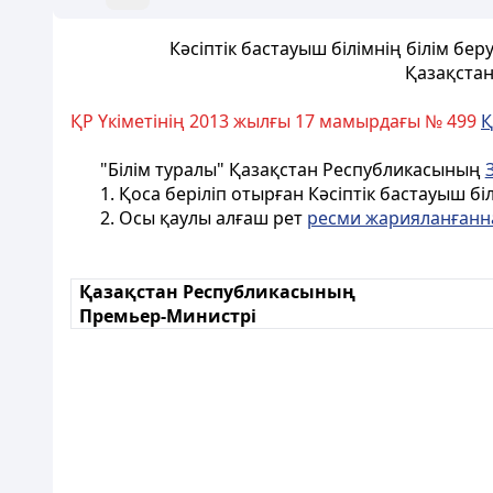
Кәсiптiк бастауыш білімнiң білім бе
Қазақстан
ҚР Үкіметінің 2013 жылғы 17 мамырдағы № 499
Қ
"Білім туралы" Қазақстан Республикасының
1. Қоса берiліп отырған Кәсiптiк бастауыш б
2. Осы қаулы алғаш рет
ресми жарияланғанн
Қазақстан Республикасының
Премьер-Министрі