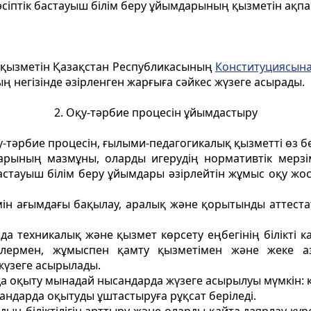
әсіптік бастауыш білім беру ұйымдарының қызметiн ақп
өз қызметiн Қазақстан Республикасының
Конституциясына
ң негiзiнде әзiрленген жарғыға сәйкес жүзеге асырады.
2. Оқу-тәрбие процесін ұйымдастыру
қу-тәрбие процесiн, ғылыми-педагогикалық қызметтi өз 
арының мазмұны, оларды игерудiң нормативтiк мерзімд
астауыш білім беру ұйымдары әзiрлейтiн жұмыс оқу жо
ін ағымдағы бақылау, аралық және қорытынды аттеста
нда техникалық және қызмет көрсету еңбегінiң білiктi 
шілермен, жұмыспен қамту қызметiмен және жеке аз
жүзеге асырылады.
да оқыту мынадай нысандарда жүзеге асырылуы мүмкiн: кү
ысандарда оқытуды ұштастыруға рұқсат беріледі.