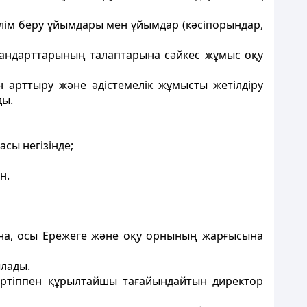
білім беру ұйымдары мен ұйымдар (кәсiпорындар,
 стандарттарының талаптарына сәйкес жұмыс оқу
 арттыру және әдiстемелiк жұмысты жетiлдiру
ды.
сы негiзiнде;
н.
ына, осы Ережеге және оқу орнының жарғысына
лады.
әртiппен құрылтайшы тағайындайтын директор