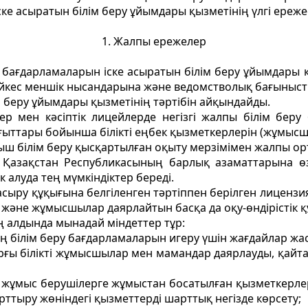
ске асыратын білім беру ұйымдары қызметінің үлгі ереже
1. Жалпы ережелер
у бағдарламаларын iске асыратын білім беру ұйымдары қыз
йкес меншiк нысандарына және ведомстволық бағыныстыл
м беру ұйымдары қызметiнiң тәртібін айқындайды.
птер мен кәсіптік лицейлерде негізгi жалпы білім бе
ғыттары бойынша біліктi еңбек қызметкерлерiн (жұмысш
ш білім беру қысқартылған оқыту мерзiмiмен жалпы орта
 Қазақстан Республикасының барлық азаматтарына өзд
к алуда тең мүмкiндiктер бередi.
 асыру құқығына белгіленген тәртiппен берiлген лицензияс
 және жұмысшылар даярлайтын басқа да оқу-өндiрiстiк 
ң алдында мынадай мiндеттер тұр:
iң білім беру бағдарламаларын игеру үшiн жағдайлар жас
арғы білікті жұмысшылар мен мамандар даярлауды, қайта
а, жұмыс берушілерге жұмыстан босатылған қызметкерл
арттыру жөніндегі қызметтерді шарттық негізде көрсету;