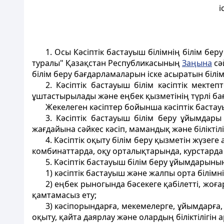
і
1. Осы Кәсiптiк бастауыш білiмнiң білім бер
туралы" Қазақстан Республикасының
Заңына
сә
білім беру бағдарламаларын iске асыратын білі
2. Кәсiптік бастауыш білім кәсiптiк мекте
ұштастырылады және еңбек қызметiнiң түрлi ба
Жекелеген кәсiптер бойынша кәсiптiк бастауы
3. Кәсiптiк бастауыш білім беру ұйымдары
жағдайына сәйкес кәсiп, мамандық және білiктілi
4. Кәсiптік оқыту білім беру қызметiн жүзеге
комбинаттарда, оқу орталықтарында, курстарда
5. Кәсiптiк бастауыш білім беру ұйымдарыны
1) кәсiптiк бастауыш және жалпы орта білімн
2) еңбек рыногында бәсекеге қабілеттi, жоғ
қамтамасыз ету;
3) кәсiпорындарға, мекемелерге, ұйымдарғ
оқыту, қайта даярлау және олардың білiктілігін 