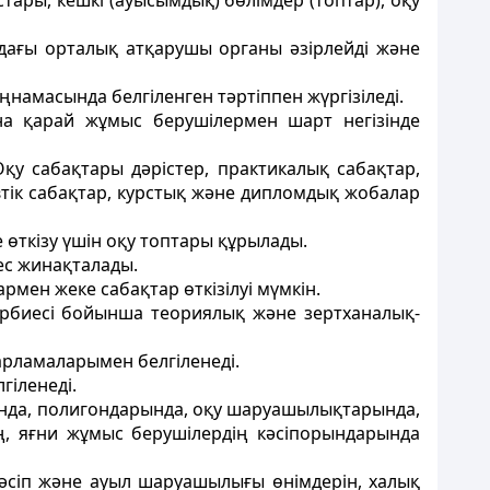
тары, кешкі (ауысымдық) бөлiмдер (топтар), оқу
дағы орталық атқарушы органы әзiрлейдi және
намасында белгіленген тәртiппен жүргiзiледi.
а қарай жұмыс берушiлермен шарт негiзiнде
қу сабақтары дәрістер, практикалық сабақтар,
втiк сабақтар, курстық және дипломдық жобалар
 өткізу үшiн оқу топтары құрылады.
ес жинақталады.
рмен жеке сабақтар өткiзiлуi мүмкін.
тәрбиесi бойынша теориялық және зертханалық-
дарламаларымен белгiленедi.
гiленедi.
ында, полигондарында, оқу шаруашылықтарында,
ң, яғни жұмыс берушiлердiң кәсiпорындарында
кәсiп және ауыл шаруашылығы өнiмдерін, халық