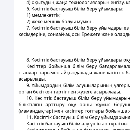
4) оқытудың жаңа технологияларын енгізу, к
6. Кәсіптік бастауыш білім беру ұйымдары:
1) мемлекеттік;
2) жеке меншiк болуы мүмкiн.
7. Кәсiптiк бастауыш білім беру ұйымдары 
кесімдерiне, сондай-ақ осы Ережеге және оларды
8. Кәсiптiк бастауыш білім беру ұйымдары о
Кәсiптер бойынша білім беру бағдарламал
стандарттарымен айқындалады және кәсiптiк б
асырылады.
9. Ұйымдардың білім алушыларының үлгерім
орган бекіткен тәртiппен жүзеге асырылады.
10. Кәсіптік бастауыш білім беру ұйымдары
білiктiлігін арттыру оқу орны жұмыс беру
(мамандықтар) мен кәсiптер топтары бойынша 
11. Кәсiптiк бастауыш білім беру ұйымдарын
Кәсiптiк бастауыш білім алу үшiн әр түрлi н