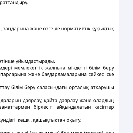
араттандыру.
,
заңдарына және өзге де нормативтiк құқықтық
бетінше ұйымдастырады.
ерi мемлекеттік жалпыға мiндеттi білім беру
спарларына және бағдарламаларына сәйкес iске
ттау білім беру саласындағы орталық атқарушы
кадрларын даярлау, қайта даярлау және олардың
аматтармен бiрлесiп айқындалатын кәсiптер
ндiзгі, кешкі, қашықтықтан оқыту.