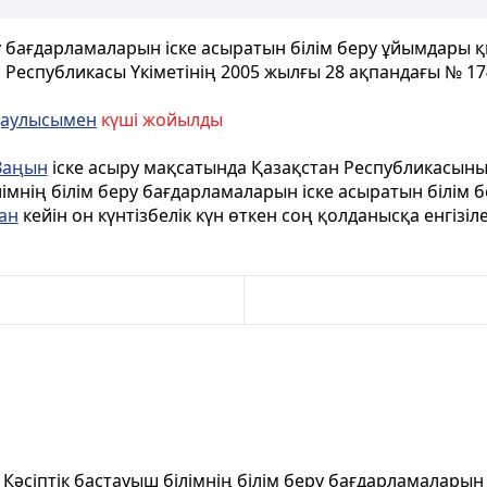
ру бағдарламаларын iске асыратын білім беру ұйымдары қы
 Республикасы Үкіметінің 2005 жылғы 28 ақпандағы № 1
аулысымен
күші жойылды
Заңын
iске асыру мақсатында Қазақстан Республикасыны
ілімнiң білім беру бағдарламаларын iске асыратын білім
ан
кейiн он күнтiзбелiк күн өткен соң қолданысқа енгізіле
Кәсiптiк бастауыш білімнің білім беру бағдарламаларын