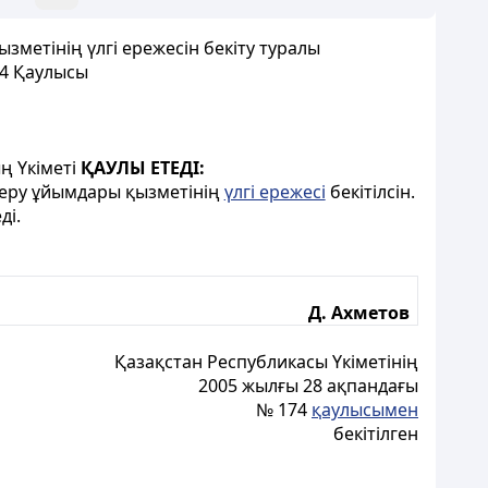
зметiнiң үлгі ережесін бекіту туралы
74 Қаулысы
ң Үкіметі
ҚАУЛЫ ЕТЕДI:
 беру ұйымдары қызметiнiң
үлгi ережесi
бекітілсiн.
дi.
Д. Ахметов
Қазақстан Республикасы Үкіметінiң
2005 жылғы 28 ақпандағы
№ 174
қаулысымен
бекiтілген