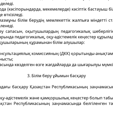
деледі.
рда (кәсiпорындарда, мекемелерде) кәсiптiк бастауыш 
 өткiзiледi.
 мазмұны білiм берудің мемлекеттік жалпыға міндеттi
ленедi.
еу сапасын, оқытушылардың педагогикалық шеберлiгiн
арында педагогикалық, оқу-әдiстемелiк кеңестер құрыла
 оқушыларының құрамынан білім алушылар:
онсультациялық комиссияның (ДКК) қорытынды-анықтама
анысты;
сында көзделген өзге жағдайларда да шығарылуы мүмкi
3. Білім беру ұйымын басқару
рындағы басқару Қазақстан Республикасының заңнамас
оқу-әдiстемелiк және қамқоршылық кеңестер болып табы
ақстан Республикасының заңнамасында белгіленген т