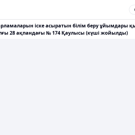
дарламаларын іске асыратын білім беру ұйымдары қы
ылғы 28 ақпандағы № 174 Қаулысы (күші жойылды)