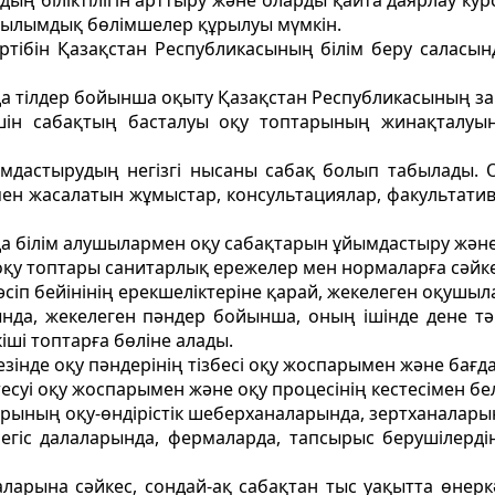
ң біліктiлігін арттыру және оларды қайта даярлау курс
рылымдық бөлімшелер құрылуы мүмкін.
тібін Қазақстан Республикасының білім беру саласын
да тiлдер бойынша оқыту Қазақстан Республикасының заң
шін сабақтың басталуы оқу топтарының жинақталуын
ымдастырудың негізгі нысаны сабақ болып табылады. О
iмен жасалатын жұмыстар, консультациялар, факультати
да білім алушылармен оқу сабақтарын ұйымдастыру және
оқу топтары санитарлық ережелер мен нормаларға сәйк
сіп бейiнiнiң ерекшелiктерiне қарай, жекелеген оқушыла
рында, жекелеген пәндер бойынша, оның iшiнде дене 
ішi топтарға бөлiне алады.
езiнде оқу пәндерiнiң тiзбесi оқу жоспарымен және бағ
суi оқу жоспарымен және оқу процесiнiң кестесiмен бел
дарының оқу-өндiрiстiк шеберханаларында, зертханалар
 егіс далаларында, фермаларда, тапсырыс берушілерді
маларына сәйкес, сондай-ақ сабақтан тыс уақытта өнер