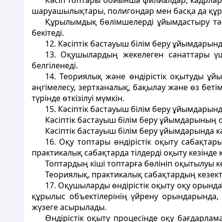
Кәсiп топтары бойынша филиалдар, кадрларды
шаруашылықтары, полигондар мен басқа да құ
Құрылымдық бөлiмшелердi ұйымдастыру тәр
бекiтеді.
12. Кәсiптік бастауыш білiм беру ұйымдарын
13. Оқушылардың жекелеген санаттары ү
белгiленедi.
14. Теориялық және өндiрiстiк оқытуды ұй
әңгiмелесу, зертханалық, бақылау және өз бет
түрінде өткiзiлуi мүмкiн.
15. Кәсiптiк бастауыш білім беру ұйымдарын
Кәсіптік бастауыш білім беру ұйымдарының 
Кәсiптiк бастауыш білім беру ұйымдарында кә
16. Оқу топтары өндiрiстiк оқыту сабақта
практикалық сабақтарда тілдердi оқыту кезiнде к
Топтардың кiшi топтарға бөлiнiп оқытылуы к
Теориялық, практикалық сабақтардың кезекте
17. Оқушыларды өндiрiстік оқыту оқу орын
құрылыс объектiлерiнiң үйрену орындарында,
жүзеге асырылады.
Өндiрiстiк оқыту процесінде оқу бағдарла