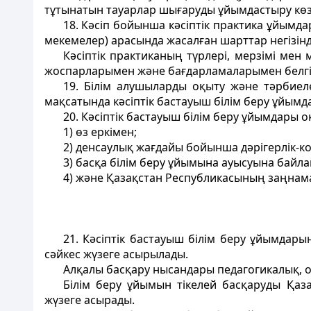
тұтынатын тауарлар шығаруды ұйымдастыру көз
18. Кәсіп бойынша кәсiптiк практика ұйымда
мекемелер) арасында жасалған шарттар негiзiнде
Кәсiптiк практиканың түрлерi, мерзiмi мен
жоспарларымен және бағдарламаларымен белгі
19. Білiм алушыларды оқыту және тәрбиел
мақсатында кәсiптік бастауыш білім беру ұйымд
20. Кәсіптік бастауыш білiм беру ұйымдары
1) өз еркімен;
2) денсаулық жағдайы бойынша дәрігерлік-к
3) басқа білім беру ұйымына ауысуына байл
4) және Қазақстан Республикасының заңнама
21. Кәсiптiк бастауыш білім беру ұйымда
сәйкес жүзеге асырылады.
Алқалы басқару нысандары педагогикалық, 
Білім беру ұйымын тiкелей басқаруды Қаз
жүзеге асырады.