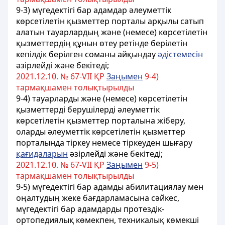
9-3) мүгедектігі бар адамдар әлеуметтік
көрсетілетін қызметтер порталы арқылы сатып
алатын тауарлардың және (немесе) көрсетілетін
қызметтердің құнын өтеу ретінде берілетін
кепілдік берілген соманы айқындау
әдістемесін
әзірлейді және бекітеді;
2021.12.10. № 67-VII ҚР
Заңымен
9-4)
тармақшамен толықтырылды
9-4) тауарларды және (немесе) көрсетілетін
қызметтерді берушілерді әлеуметтік
көрсетілетін қызметтер порталына жіберу,
оларды әлеуметтік көрсетілетін қызметтер
порталында тіркеу немесе тіркеуден шығару
қағидаларын
әзірлейді және бекітеді;
2021.12.10. № 67-VII ҚР
Заңымен
9-5)
тармақшамен толықтырылды
9-5) мүгедектігі бар адамды абилитациялау мен
оңалтудың жеке бағдарламасына сәйкес,
мүгедектігі бар адамдарды протездік-
ортопедиялық көмекпен, техникалық көмекші