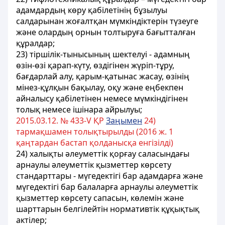
адамдардың көру қабілетінің бұзылуы
салдарынан жоғалтқан мүмкіндіктерін түзеуге
және олардың орнын толтыруға бағытталған
құралдар;
23) тiршiлiк-тынысының шектелуi - адамның
өзiн-өзi қарап-күту, өздiгiнен жүрiп-тұру,
бағдарлай алу, қарым-қатынас жасау, өзiнiң
мiнез-құлқын бақылау, оқу және еңбекпен
айналысу қабiлетiнен немесе мүмкiндiгінен
толық немесе ішінара айрылуы;
2015.03.12. № 433-V ҚР
Заңымен
24)
тармақшамен толықтырылды (2016 ж. 1
қаңтардан бастап қолданысқа енгiзiлдi)
24) халықты әлеуметтік қорғау саласындағы
арнаулы әлеуметтік қызметтер көрсету
стандарттары - мүгедектігі бар адамдарға және
мүгедектігі бар балаларға арнаулы әлеуметтік
қызметтер көрсету сапасын, көлемін және
шарттарын белгілейтін нормативтік құқықтық
актілер;