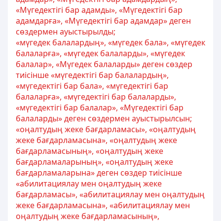
«Мүгедектігі бар адамды», «Мүгедектігі бар
адамдарға», «Мүгедектігі бар адамдар» деген
сөздермен ауыстырылды;
«мүгедек балалардың», «мүгедек бала», «мүгедек
балаларға», «мүгедек балаларды», «мүгедек
балалар», «Мүгедек балаларды» деген сөздер
тиісінше «мүгедектігі бар балалардың»,
«мүгедектігі бар бала», «мүгедектігі бар
балаларға», «мүгедектігі бар балаларды»,
«мүгедектігі бар балалар», «Мүгедектігі бар
балаларды» деген сөздермен ауыстырылсын;
«оңалтудың жеке бағдарламасы», «оңалтудың
жеке бағдарламасына», «оңалтудың жеке
бағдарламасының», «оңалтудың жеке
бағдарламаларының», «оңалтудың жеке
бағдарламаларына» деген сөздер тиісінше
«абилитациялау мен оңалтудың жеке
бағдарламасы», «абилитациялау мен оңалтудың
жеке бағдарламасына», «абилитациялау мен
оңалтудың жеке бағдарламасының»,