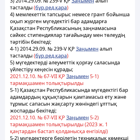
3) 2014.29.09. № 239-V ҚР
Заңымен
алып
тасталды
(
бұр.ред.қара
)
4) мемлекеттік тапсырыс немесе грант бойынша
оқып жүрген мүгедектігі бар адамдарға
Қазақстан Республикасының заңнамасына
сәйкес стипендиялар тағайындау мен төлеудiң
тәртібін бекiтедi;
4-1) 2014.29.09. № 239-V ҚР
Заңымен
алып
тасталды
(
бұр.ред.қара
)
5) мүгедектердi әлеуметтiк қорғау саласында
үйлестiру кеңесiн құрады;
2021.12.10. № 67-VII ҚР
Заңымен
5-1)
тармақшамен толықтырылды
5-1) Қазақстан Республикасында мүгедектігі бар
адамдардың құқықтарын қамтамасыз ету және
тұрмыс сапасын жақсарту жөніндегі ұлттық
жоспарды бекітеді;
2021.12.10. № 67-VII ҚР
Заңымен
5-2)
тармақшамен толықтырылды (2023 ж. 1
қаңтардан бастап қолданысқа енгізілді)
5-2) мүгедектерге берілетін техникалық көмекші