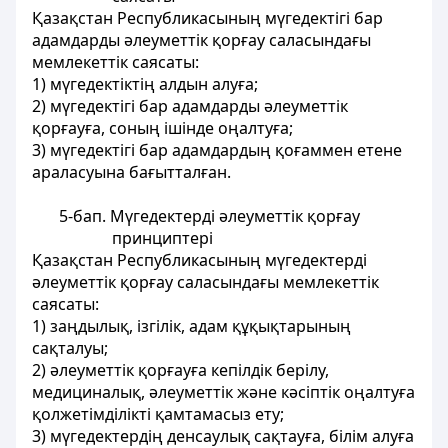
Қазақстан Республикасының мүгедектігі бар
адамдарды әлеуметтiк қорғау саласындағы
мемлекеттік саясаты:
1) мүгедектiктiң алдын алуға;
2) мүгедектігі бар адамдарды әлеуметтiк
қорғауға, соның iшiнде оңалтуға;
3) мүгедектігі бар адамдардың қоғаммен етене
араласуына бағытталған.
5-бап. Мүгедектердi әлеуметтiк қорғау
принциптерi
Қазақстан Республикасының мүгедектердi
әлеуметтiк қорғау саласындағы мемлекеттік
саясаты:
1) заңдылық, iзгiлiк, адам құқықтарының
сақталуы;
2) әлеуметтiк қорғауға кепiлдiк берiлу,
медициналық, әлеуметтiк және кәсiптiк оңалтуға
қолжетiмдiлiктi қамтамасыз ету;
3) мүгедектердiң денсаулық сақтауға, білім алуға