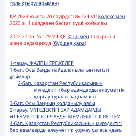
толықтыруларымен
)
ҚР 2023 жылғы 20 сәуірдегі № 224-VII
Кодексімен
2023 ж. 1 шілдеден бастап күші жойылды
2022.27.06. № 129-VII ҚР
Заңымен
тақырыбы
жаңа редакцияда (
бұр.ред.қара
)
1-тарау. ЖАЛПЫ ЕРЕЖЕЛЕР
1-бап. Осы Заңда пайдаланылатын негiзгi
ұғымдар
2-бап. Қазақстан Республикасының
мүгедектігі бар адамдарды әлеуметтiк
қорғау туралы заңнамасы
3-бап. Осы Заңның қолданылу аясы
2-тарау. МҮГЕДЕКТІГІ БАР АДАМДАРДЫ
ӘЛЕУМЕТТІК ҚОРҒАУДЫ МЕМЛЕКЕТТІК РЕТТЕУ
4-бап. Қазақстан Республикасының мүгедектігі
бар адамдарды әлеуметтiк қорғау саласындағы