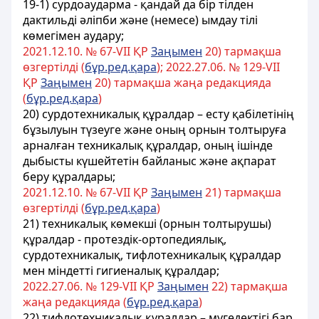
19-1) сурдоаударма - қандай да бір тілден
дактильді әліпби және (немесе) ымдау тілі
көмегімен аудару;
2021.12.10. № 67-VII ҚР
Заңымен
20) тармақша
өзгертілді (
бұр.ред.қара
); 2022.27.06. № 129-VII
ҚР
Заңымен
20) тармақша жаңа редакцияда
(
бұр.ред.қара
)
20) сурдотехникалық құралдар – есту қабілетінің
бұзылуын түзеуге және оның орнын толтыруға
арналған техникалық құралдар, оның ішінде
дыбысты күшейтетін байланыс және ақпарат
беру құралдары;
2021.12.10. № 67-VII ҚР
Заңымен
21) тармақша
өзгертілді (
бұр.ред.қара
)
21) техникалық көмекшi (орнын толтырушы)
құралдар - протездiк-ортопедиялық,
сурдотехникалық, тифлотехникалық құралдар
мен мiндеттi гигиеналық құралдар;
2022.27.06. № 129-VII ҚР
Заңымен
22) тармақша
жаңа редакцияда (
бұр.ред.қара
)
22) тифлотехникалық құралдар – мүгедектігі бар