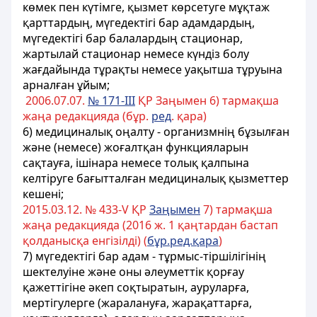
көмек пен күтімге, қызмет көрсетуге мұқтаж
қарттардың, мүгедектігі бар адамдардың,
мүгедектігі бар балалардың стационар,
жартылай стационар немесе күндіз болу
жағдайында тұрақты немесе уақытша тұруына
арналған ұйым;
2006.07.07.
№ 171-III
ҚР Заңымен 6) тармақша
жаңа редакцияда (бұр.
ред
. қара)
6) медициналық оңалту - организмнің бұзылған
және (немесе) жоғалтқан функцияларын
сақтауға, ішінара немесе толық қалпына
келтіруге бағытталған медициналық қызметтер
кешені;
2015.03.12. № 433-V ҚР
Заңымен
7) тармақша
жаңа редакцияда (2016 ж. 1 қаңтардан бастап
қолданысқа енгiзiлдi) (
бұр.ред.қара
)
7) мүгедектігі бар адам - тұрмыс-тіршілігінің
шектелуiне және оны әлеуметтiк қорғау
қажеттiгiне әкеп соқтыратын, ауруларға,
мертігулерге (жаралануға, жарақаттарға,