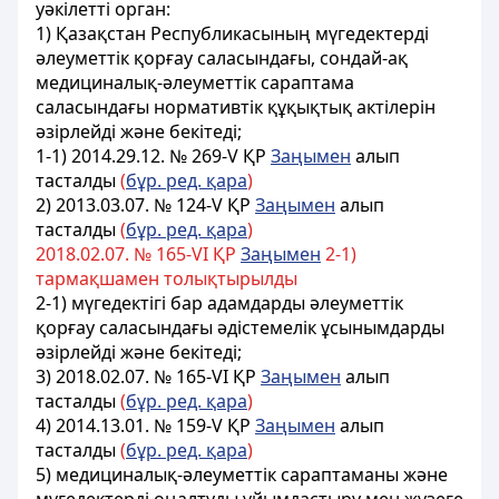
уәкiлеттi орган:
1) Қазақстан Республикасының мүгедектердi
әлеуметтiк қорғау саласындағы, сондай-ақ
медициналық-әлеуметтiк сараптама
саласындағы нормативтiк құқықтық актілерін
әзiрлейдi және бекiтедi;
1-1) 2014.29.12. № 269-V ҚР
Заңымен
алып
тасталды
(
бұр. ред. қара
)
2) 2013.03.07. № 124-V ҚР
Заңымен
алып
тасталды
(
бұр. ред. қара
)
2018.02.07. № 165-VІ ҚР
Заңымен
2-1)
тармақшамен толықтырылды
2-1) мүгедектігі бар адамдарды әлеуметтік
қорғау саласындағы әдістемелік ұсынымдарды
әзірлейді және бекітеді;
3) 2018.02.07. № 165-VІ ҚР
Заңымен
алып
тасталды
(
бұр. ред. қара
)
4) 2014.13.01. № 159-V ҚР
Заңымен
алып
тасталды
(
бұр. ред. қара
)
5) медициналық-әлеуметтiк сараптаманы және