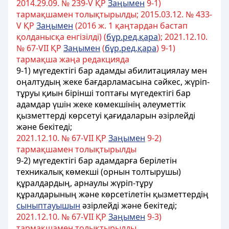
2014.29.09. № 239-V ҚР
Заңымен
9-1)
тармақшамен толықтырылды; 2015.03.12. № 433-
V ҚР
Заңымен
(2016 ж. 1 қаңтардан бастап
қолданысқа енгiзiлдi) (
бұр.ред.қара
); 2021.12.10.
№ 67-VII ҚР
Заңымен
(
бұр.ред.қара
) 9-1)
тармақша жаңа редакцияда
9-1) мүгедектігі бар адамды абилитациялау мен
оңалтудың жеке бағдарламасына сәйкес, жүріп-
тұруы қиын бірінші топтағы мүгедектігі бар
адамдар үшін жеке көмекшінің әлеуметтік
қызметтерді көрсетуі қағидаларын әзірлейді
және бекітеді;
2021.12.10. № 67-VII ҚР
Заңымен
9-2)
тармақшамен толықтырылды
9-2) мүгедектігі бар адамдарға берілетін
техникалық көмекші (орнын толтырушы)
құралдардың, арнаулы жүріп-тұру
құралдарының және көрсетілетін қызметтердің
сыныптауышын
әзірлейді және бекітеді;
2021.12.10. № 67-VII ҚР
Заңымен
9-3)
тармақшамен толықтырылды