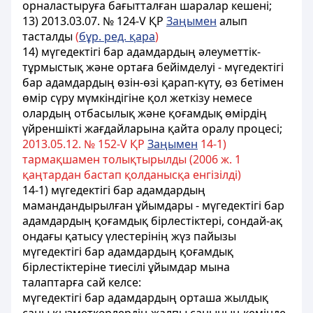
орналастыруға бағытталған шаралар кешенi;
13) 2013.03.07. № 124-V ҚР
Заңымен
алып
тасталды
(
бұр. ред. қара
)
14) мүгедектігі бар адамдардың әлеуметтiк-
тұрмыстық және ортаға бейiмделуi - мүгедектігі
бар адамдардың өзiн-өзi қарап-күту, өз бетiмен
өмiр сүру мүмкiндiгiне қол жеткiзу немесе
олардың отбасылық және қоғамдық өмiрдiң
үйреншiктi жағдайларына қайта оралу процесi;
2013.05.12. № 152-V ҚР
Заңымен
14-1)
тармақшамен толықтырылды (2006 ж. 1
қаңтардан бастап қолданысқа енгізілді)
14-1) мүгедектігі бар адамдардың
мамандандырылған ұйымдары - мүгедектігі бар
адамдардың қоғамдық бірлестіктері, сондай-ақ
ондағы қатысу үлестерінің жүз пайызы
мүгедектігі бар адамдардың қоғамдық
бірлестіктеріне тиесілі ұйымдар мына
талаптарға сай келсе:
мүгедектігі бар адамдардың орташа жылдық