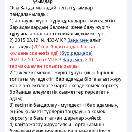
ұғымдар
Осы Заңда мынадай негiзгi ұғымдар
пайдаланылады:
1) арнаулы жүрiп-тұру құралдары - мүгедектігі
бар адамдардың белсендi және баяу жүрiп-
тұруына арналған техникалық көмек түрi;
2) 2015.03.12. № 433-V ҚР
Заңымен
алып
тасталды
(2016 ж. 1 қаңтардан бастап
қолданысқа енгiзiлдi) (
бұр.ред.қара
)
2021.12.10. № 67-VII ҚР
Заңымен
2-1)
тармақшамен толықтырылды
2-1) жеке көмекші - жүріп-тұруы қиын бірінші
топтағы мүгедектігі бар адамды бірге алып жүру
және объектілерге барған кезде көмек көрсету
бойынша әлеуметтік қызметтер көрсететін
адам;
3) кәсiптiк бағдарлау - мүгедектігі бар адамның
еңбек қызметi түрлерiн таңдауына көмек
көрсетуге бағытталған шаралар жүйесi;
4) қайта жасау хирургиясы - организмнiң
бұзылған функцияларын қалпына келтiруге