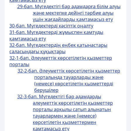
қамтамасыз ету
29-бап. Мүгедектігі бар адамдарға білім алуы
және мектепке дейiнгi тәрбие алуы
үшiн жағдайларды қамтамасыз ету
30-бап. Мүгедектердi кәсiптiк оңалту
31-бап. Мүгедектердi жұмыспен қамтуды
қамтамасыз ету
32-бап. Мүгедектердiң еңбек қатынастары
саласындағы құқықтары
32-1-бап. Әлеуметтік көрсетілетін қызметтер
порталы
32-2-бап. Әлеуметтік көрсетілетін қызметтер
порталында тауарларды және
(немесе) көрсетілетін қызметтерді
берушілер
32-3-бап. Мүгедектігі бар адамдарды
әлеуметтік көрсетілетін қызметтер
порталы арқылы сатып алынатын
тауарлармен және (немесе)
көрсетілетін қызметтермен
қамтамасыз ету