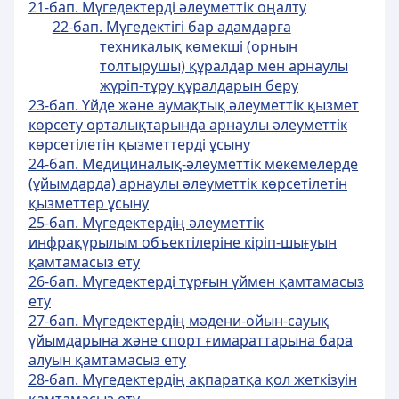
21-бап. Мүгедектердi әлеуметтiк оңалту
22-бап. Мүгедектігі бар адамдарға
техникалық көмекшi (оpнын
толтырушы) құралдар мен арнаулы
жүрiп-тұру құралдарын беру
23-бап. Үйде және аумақтық әлеуметтiк қызмет
көрсету орталықтарында арнаулы әлеуметтік
көрсетілетін қызметтерді ұсыну
24-бап. Медициналық-әлеуметтiк мекемелерде
(ұйымдарда) арнаулы әлеуметтік көрсетілетін
қызметтер ұсыну
25-бап. Мүгедектердiң әлеуметтiк
инфрақұрылым объектiлерiне кiрiп-шығуын
қамтамасыз ету
26-бап. Мүгедектердi тұрғын үймен қамтамасыз
ету
27-бап. Мүгедектердiң мәдени-ойын-сауық
ұйымдарына және спорт ғимараттарына бара
алуын қамтамасыз ету
28-бап. Мүгедектердiң ақпаратқа қол жеткiзуiн