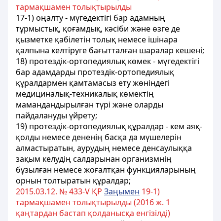
тармақшамен толықтырылды
17-1) оңалту - мүгедектігі бар адамның
тұрмыстық, қоғамдық, кәсіби және өзге де
қызметке қабілетін толық немесе ішінара
қалпына келтіруге бағытталған шаралар кешені;
18) протездiк-ортопедиялық көмек - мүгедектігі
бар адамдарды протездiк-ортопедиялық
құралдармен қамтамасыз ету жөніндегі
медициналық-техникалық көмектiң
мамандандырылған түрi және оларды
пайдалануды үйрету;
19) протездiк-ортопедиялық құралдар - кем аяқ-
қолды немесе дененiң басқа да мүшелерiн
алмастыратын, аурудың немесе денсаулыққа
зақым келудiң салдарынан организмнiң
бұзылған немесе жоғалтқан функцияларының
орнын толтыратын құралдар;
2015.03.12. № 433-V ҚР
Заңымен
19-1)
тармақшамен толықтырылды (2016 ж. 1
қаңтардан бастап қолданысқа енгiзiлдi)