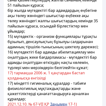
саны қызметкерлердің жалпы санының кемінде
51 пайызын құраса;
бір жылда мүгедектігі бар адамдардың еңбегіне
ақы төлеу жөніндегі шығыстар еңбекке ақы
төлеу жөніндегі жалпы шығыстардың кемінде 35
пайызын құраса, осындай бірлестіктер мен
ұйымдар;
15) мүгедектiк - организм функциялары тұрақты
бұзылып, денсаулықтың бұзылуы салдарынан
адамның тiршiлiк-тынысының шектелу дәрежесi;
16) мүгедектігі бар адамды абилитациялау мен
оңалтудың жеке бағдарламасы - мүгедектігі бар
адамды оңалтудан өткiзудiң нақты көлемiн,
түрлерi мен мерзiмдерiн белгiлейтiн құжат;
17) тармақша 2006 ж. 1 қаңтардан бастап
қолданысқа енгiзiлді
17) мiндеттi гигиеналық құралдар - табиғи
физиологиялық мұқтаждықтарды және
қажеттіліктердi қанағаттандыруға арналған
құралдар;
2021.12.10. № 67-VII ҚР
Заңымен
17-1)