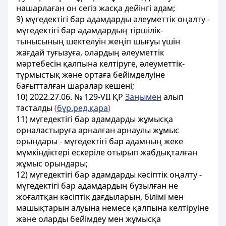
нашарлаған он сегiз жасқа дейінгі адам;
9) мүгедектігі бар адамдарды әлеуметтiк оңалту -
мүгедектігі бар адамдардың тiршiлiк-
тынысының шектелуiн жеңiп шығуы үшiн
жағдай туғызуға, олардың әлеуметтiк
мәртебесiн қалпына келтiруге, әлеуметтiк-
тұрмыстық және ортаға бейiмделуiне
бағытталған шаралар кешенi;
10) 2022.27.06. № 129-VII ҚР
Заңымен
алып
тасталды
(
бұр.ред.қара
)
11) мүгедектігі бар адамдарды жұмысқа
орналастыруға арналған арнаулы жұмыс
орындары - мүгедектігі бар адамның жеке
мүмкiндiктерi ескерiле отырып жабдықталған
жұмыс орындары;
12) мүгедектігі бар адамдарды кәсiптiк оңалту -
мүгедектігі бар адамдардың бұзылған не
жоғалтқан кәсiптiк дағдыларын, білімi мен
машықтарын алуына немесе қалпына келтiруiне
және оларды бейiмдеу мен жұмысқа