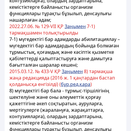
контузияларға), олардың зардаптарына,
кемiстiктерге байланысты организм
функциялары тұрақты бұзылып, денсаулығы
нашарлаған адам;
2022.27.06. № 129-VII ҚР
Заңымен
7-1)
тармақшамен толықтырылды
7-1) мүгедектігі бар адамдарды абилитациялау –
мүгедектігі бар адамдардың бойында болмаған
тұрмыстық, қоғамдық және кәсіптік қызметке
қабілеттерді қалыптастыруға және дамытуға
бағытталған шаралар кешені;
2015.03.12. № 433-V ҚР
Заңымен
8) тармақша
жаңа редакцияда (2016 ж. 1 қаңтардан бастап
қолданысқа енгiзiлдi) (
бұр.ред.қара
)
8) мүгедектігі бар бала - тұрмыс-тіршілігінің
шектелуiне және оны әлеуметтiк қорғау
қажеттiгiне әкеп соқтыратын, ауруларға,
мертігулерге (жаралануға, жарақаттарға,
контузияларға), олардың зардаптарына,
кемiстiктерге байланысты организм
функциялары тұрақты бұзылып, денсаулығы