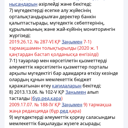
нысандарын
әзірлейді және бекітеді;
7) мүгедектердi есепке алу жүйесiнiң
орталықтандырылған деректер банкiн
қалыптастырады, мүгедектiк себептерiнiң,
құрылымының және жай-күйiнiң мониторингiн
жүргiзедi;
2019.26.12. № 287-VІ ҚР
Заңымен
7-1)
тармақшамен толықтырылды (2020 ж. 1
қаңтардан бастап қолданысқа енгізілді)
7-1) тауарлар мен көрсетілетін қызметтерді
әлеуметтік көрсетілетін қызметтер порталы
арқылы мүгедектігі бар адамдарға өткізу кезінде
олардың құнын мемлекеттік бюджет
қаражатынан өтеу
қағидаларын
бекітеді;
8) 2013.13.06. № 102-V ҚР
Заңымен
алып
тасталды
(
бұр.ред.қара
)
2009.17.07. № 188-IV ҚР
Заңымен
9) тармақша
жаңа редакцияда (бұр.
ред
.қара)
9) мүгедектердi әлеуметтiк қорғау саласындағы
мемлекеттік бақылауды жүзеге асырады;