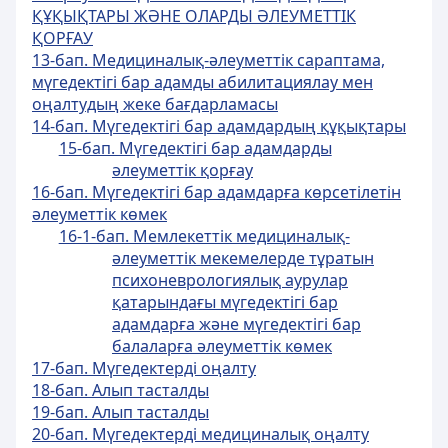
ҚҰҚЫҚТАРЫ ЖӘНЕ ОЛАРДЫ ӘЛЕУМЕТТIК
ҚОРҒАУ
13-бап. Медициналық-әлеуметтiк сараптама,
мүгедектігі бар адамды абилитациялау мен
оңалтудың жеке бағдарламасы
14-бап. Мүгедектігі бар адамдардың құқықтары
15-бап. Мүгедектігі бар адамдарды
әлеуметтік қорғау
16-бап. Мүгедектігі бар адамдарға көрсетiлетiн
әлеуметтiк көмек
16-1-бап. Мемлекеттік медициналық-
әлеуметтік мекемелерде тұратын
психоневрологиялық аурулар
қатарындағы мүгедектігі бар
адамдарға және мүгедектігі бар
балаларға әлеуметтік көмек
17-бап. Мүгедектердi оңалту
18-бап. Алып тасталды
19-бап. Алып тасталды
20-бап. Мүгедектердi медициналық оңалту