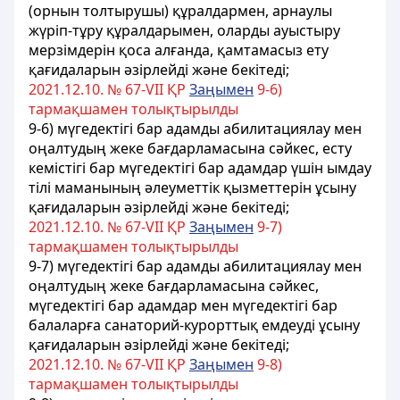
(орнын толтырушы) құралдармен, арнаулы
жүріп-тұру құралдарымен, оларды ауыстыру
мерзімдерін қоса алғанда, қамтамасыз ету
қағидаларын әзірлейді және бекітеді;
2021.12.10. № 67-VII ҚР
Заңымен
9-6)
тармақшамен толықтырылды
9-6) мүгедектігі бар адамды абилитациялау мен
оңалтудың жеке бағдарламасына сәйкес, есту
кемістігі бар мүгедектігі бар адамдар үшін ымдау
тілі маманының әлеуметтік қызметтерін ұсыну
қағидаларын әзірлейді және бекітеді;
2021.12.10. № 67-VII ҚР
Заңымен
9-7)
тармақшамен толықтырылды
9-7) мүгедектігі бар адамды абилитациялау мен
оңалтудың жеке бағдарламасына сәйкес,
мүгедектігі бар адамдар мен мүгедектігі бар
балаларға санаторий-курорттық емдеуді ұсыну
қағидаларын әзірлейді және бекітеді;
2021.12.10. № 67-VII ҚР
Заңымен
9-8)
тармақшамен толықтырылды