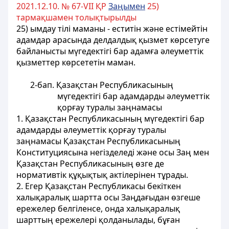
2021.12.10. № 67-VII ҚР
Заңымен
25)
тармақшамен толықтырылды
25) ымдау тілі маманы - еститін және естімейтін
адамдар арасында делдалдық қызмет көрсетуге
байланысты мүгедектігі бар адамға әлеуметтік
қызметтер көрсететін маман.
2-бап. Қазақстан Республикасының
мүгедектігі бар адамдарды әлеуметтiк
қорғау туралы заңнамасы
1. Қазақстан Республикасының мүгедектігі бар
адамдарды әлеуметтiк қорғау туралы
заңнамасы Қазақстан Республикасының
Конституциясына негiзделедi және осы Заң мен
Қазақстан Республикасының өзге де
нормативтiк құқықтық актілерінен тұрады.
2. Егер Қазақстан Республикасы бекiткен
халықаралық шартта осы Заңдағыдан өзгеше
ережелер белгiленсе, онда халықаралық
шарттың ережелерi қолданылады, бұған