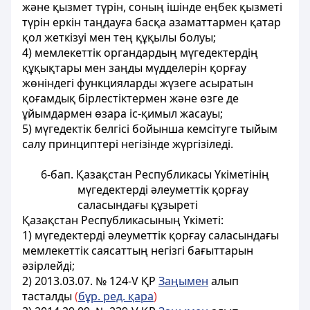
және қызмет түрiн, соның iшiнде еңбек қызметi
түрiн еркiн таңдауға басқа азаматтармен қатар
қол жеткiзуi мен тең құқылы болуы;
4) мемлекеттік органдардың мүгедектердiң
құқықтары мен заңды мүдделерiн қорғау
жөніндегі функцияларды жүзеге асыратын
қоғамдық бірлестiктермен және өзге де
ұйымдармен өзара iс-қимыл жасауы;
5) мүгедектiк белгiсi бойынша кемсiтуге тыйым
салу принциптерi негiзiнде жүргiзiледi.
6-бап. Қазақстан Республикасы Үкіметінiң
мүгедектердi әлеуметтiк қорғау
саласындағы құзыретi
Қазақстан Республикасының Үкіметі:
1) мүгедектердi әлеуметтiк қорғау саласындағы
мемлекеттік саясаттың негiзгi бағыттарын
әзiрлейдi;
2) 2013.03.07. № 124-V ҚР
Заңымен
алып
тасталды
(
бұр. ред. қара
)