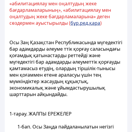
«абилитациялау мен оңалтудың жеке
бағдарламаларының», «абилитациялау мен
оңалтудың жеке бағдарламаларына» деген
сөздермен ауыстырылды (
бұр.ред.қара
)
Осы Заң Қазақстан Республикасында мүгедектігі
бар адамдарды әлеуме ттiк қорғау саласындағы
қоғамдық қатынастарды реттейдi және
мүгедектігі бар адамдарды әлеуметтiк қорғауды
қамтамасыз етудiң, олардың тiршiлiк-тынысы
мен қоғаммен етене араласуы үшiн тең
мүмкiндiктер жасаудың құқықтық,
экономикалық және ұйымдастырушылық
шарттарын айқындайды.
1-тарау. ЖАЛПЫ ЕРЕЖЕЛЕР
1-бап. Осы Заңда пайдаланылатын негiзгi