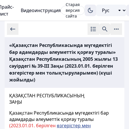
Старая
Прайс-
Видеоинструкция
версия
лист
сайта
«Қазақстан Республикасында мүгедектігі
бар адамдарды әлеуметтік қорғау туралы»
Қазақстан Республикасының 2005 жылғы 13
сәуірдегі № 39-III Заңы (2023.01.01. берілген
өзгерістер мен толықтыруларымен) (күші
жойылды)
ҚАЗАҚСТАН РЕСПУБЛИКАСЫНЫҢ
ЗАҢЫ
Қазақстан Республикасында мүгедектігі бар
адамдарды әлеуметтік қорғау туралы
(2023.01.01. берілген
өзгерістер мен