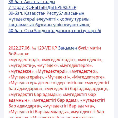
38-бап. Алып тасталды
7-тарау. ҚОРЫТЫНДЫ ЕРЕЖЕЛЕР
39-бап. Қазақстан Республикасының
мүгедектердi әлеуметтiк қорғау туралы
заңнамасын бұзғаны үшiн жауаптылық
40-бап. Осы Заңды қолданысқа енгiзу тәртiбi
2022.27.06. № 129-VII ҚР
Заңымен
бүкіл мәтін
бойынша:
«мүгедектерді», «мүгедектердің», «мүгедекті»,
«мүгедектің», «мүгедек», «мүгедектерге»,
«мүгедекке», «Мүгедектерді», «мүгедектер»,
«Мүгедектердің», «Мүгедекті», «Мүгедектерге»,
«Мүгедектер» деген сөздер тиісінше «мүгедектігі
бар адамдарды», «мүгедектігі бар адамдардың»,
«мүгедектігі бар адамды», «мүгедектігі бар
адамның», «мүгедектігі бар адам», «мүгедектігі
бар адамдарға», «мүгедектігі бар адамға»,
«Мүгедектігі бар адамдарды», «мүгедектігі бар
адамдар», «Мүгедектігі бар адамдардың»,