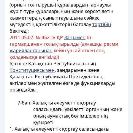
(орнын толтырушы) құралдардың, арнаулы
жүріп-тұру құралдарының және көрсетілетін
қызметтердің сыныптауышына сәйкес
мүгедектің қажеттіліктерін бағалау
тәртібін
бекітеді;
2011.05.07. № 452-IV ҚР
Заңымен
6)
тармақшамен толықтырылды (алғашқы ресми
жарияланғанынан
кейін үш ай өткен соң
қолданысқа енгізілді)
6) өзіне Қазақстан Республикасының
Конституциясымен
, заңдарымен және
Қазақстан Республикасы Президентінің
актілерімен жүктелген өзге де функцияларды
орындайды.
7-бап. Халықты әлеуметтiк қорғау
саласындағы уәкiлеттi органның және
оның аумақтық бөлiмшелерiнiң
құзыретi
1. Халықты әлеуметтiк қорғау саласындағы