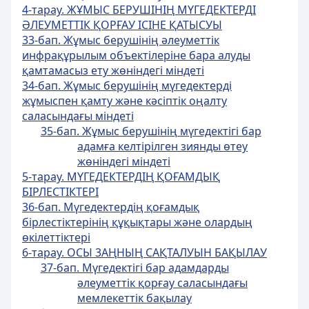
4-тарау. ЖҰМЫС БЕРУШІНІҢ МҮГЕДЕКТЕРДI
ӘЛЕУМЕТТIК ҚОРҒАУ IСIНЕ ҚАТЫСУЫ
33-бап. Жұмыс берушiнiң әлеуметтiк
инфрақұрылым объектiлерiне бара алуды
қамтамасыз ету жөнiндегi мiндетi
34-бап. Жұмыс берушiнiң мүгедектердi
жұмыспен қамту және кәсiптiк оңалту
саласындағы мiндетi
35-бап. Жұмыс берушiнiң мүгедектігі бар
адамға келтiрiлген зиянды өтеу
жөніндегі мiндетi
5-тарау. МҮГЕДЕКТЕРДIҢ ҚОҒАМДЫҚ
БIРЛЕСТIКТЕРI
36-бап. Мүгедектердiң қоғамдық
бiрлестiктерiнiң құқықтары және олардың
өкiлеттiктерi
6-тарау. OCЫ 3AҢHЫҢ САҚТАЛУЫН БАҚЫЛАУ
37-бап. Мүгедектігі бар адамдарды
әлеуметтік қорғау саласындағы
мемлекеттік бақылау