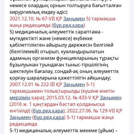
немесе олардың орнын толтыруға бағытталған
хирургиялық емдеу әдiсi;
2021.12.10. № 67-VII ҚР
Заңымен
5) тармақша
жаңа редакцияда (
бұр.ред.қара
)
5) медициналық-әлеуметтік сараптама -
мүгедектікті және (немесе) еңбекке
қабілеттіліктен айырылу дәрежесін белгілей
(белгілемей) отырып, куәландырылатын
адамның организм функцияларының тұрақты
бұзылуынан туындаған тыныс-тіршілігінің
шектелуін бағалау, сондай-ақ оның әлеуметтік
қорғау шараларына қажеттілігін айқындау;
2007.12.01 № 222-III ҚР
Заңымен
5-1)
тармақшамен толықтырылды (күшіне енетін
мерзімін
қара); 2015.03.12. № 433-V ҚР
Заңымен
(2016 ж. 1 қаңтардан бастап қолданысқа
енгiзiлдi) (
бұр.ред.қара
); 2022.27.06. № 129-VII ҚР
Заңымен
(
бұр.ред.қара
) 5-1) тармақша жаңа
редакцияда
5-1) медициналық-әлеуметтік мекеме (ұйым) –