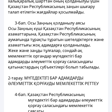
халықаралық шарттан оның қолданылуы үшiн
Қазақстан Республикасының заңын шығару
талап етiлетiн жағдайлар қосылмайды.
3-бап. Осы Заңның қолданылу аясы
Осы Заңның күшi Қазақстан Республикасының
азаматтарына, Қазақстан Республикасының
аумағында тұрақты тұратын шетелдiктерге және
азаматтығы жоқ адамдарға қолданылады.
Жеке және заңды тұлғалар, сондай-ақ
мемлекеттік органдар мүгедектігі бар
адамдарды әлеуметтiк қорғау саласындағы
қатынастардың субъектiлерi болып табылады.
2-тарау. МҮГЕДЕКТІГІ БАР АДАМДАРДЫ
ӘЛЕУМЕТТІК ҚОРҒАУДЫ МЕМЛЕКЕТТІК РЕТТЕУ
4-бап. Қазақстан Республикасының
мүгедектігі бар адамдарды әлеуметтiк
қорғау саласындағы мемлекеттік
саясаты