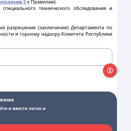
иложение 5
к Правилам).
м специального технического обследования и
ми разрешение (заключение) Департамента по
ности и горному надзору Комитета Республики
ежиме
йти и ввести логин и