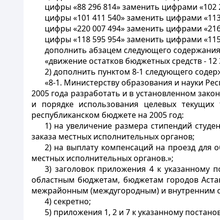
цифры «88 296 814» заменить цифрами «102 2
цифры «101 411 540» заменить цифрами «113 
цифры «220 007 494» заменить цифрами «216 
цифры «118 595 954» заменить цифрами «115 
дополнить абзацем следующего содержания
«движение остатков бюджетных средств - 12 3
2) дополнить пунктом 8-1 следующего содер
«8-1. Министерству образования и науки Ре
2005 года разработать и в установленном зако
и порядке использования целевых текущих
республиканском бюджете на 2005 год:
1) на увеличение размера стипендий студ
заказа местных исполнительных органов;
2) на выплату компенсаций на проезд для 
местных исполнительных органов.»;
3) заголовок приложения 4 к указанному 
областным бюджетам, бюджетам городов Аста
межрайонным (междугородным) и внутренним 
4) секретно;
5) приложения 1, 2 и 7 к указанному постан