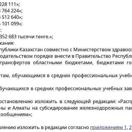
28 111»;
764 224»;
512 640»;
101 099»;
:
52 683 тысячи тенге.»;
жания:
спублики Казахстан совместно с Министерством здравоох
нодательством порядке внести в Правительство Респуб
 трансфертов областными бюджетами, бюджетами го
ентам, обучающимся в средних профессиональных учебн
обучающихся в средних профессиональных учебных зав
постановлению изложить в следующей редакции: «Рас
ны и Алматы на субсидирование железнодорожных па
сообщениям»;
овлению изложить в редакции согласно
приложениям 1
,
2