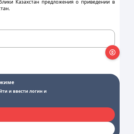
блики Казахстан предложения о приведении в
тан.
ежиме
йти и ввести логин и