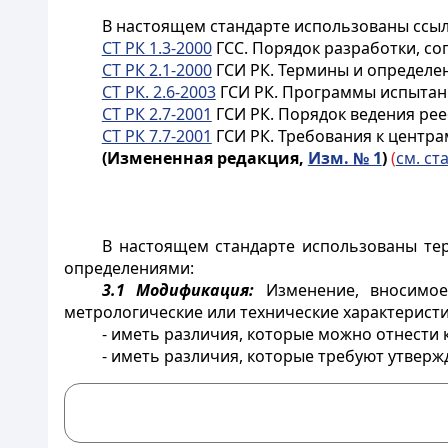
В настоящем стандарте использованы ссы
СТ РК 1.3-2000
ГСС. Порядок разработки, со
СТ РК 2.1-2000
ГСИ РК. Термины и определе
СТ РК. 2.6-2003
ГСИ РК. Программы испытани
СТ РК 2.7-2001
ГСИ РК. Порядок ведения рее
СТ РК 7.7-2001
ГСИ РК. Требования к центра
(Измененная редакция,
Изм. № 1
)
(
см. ста
В настоящем стандарте использованы те
определениями:
3.1 Модификация:
Изменение, вносимое 
метрологические или технические характерист
- иметь различия, которые можно отнести 
- иметь различия, которые требуют утверж