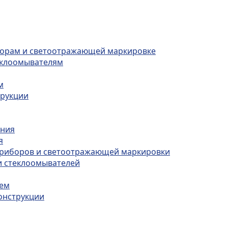
борам и светоотражающей маркировке
теклоомывателям
м
трукции
ения
я
приборов и светоотражающей маркировки
и стеклоомывателей
тем
онструкции