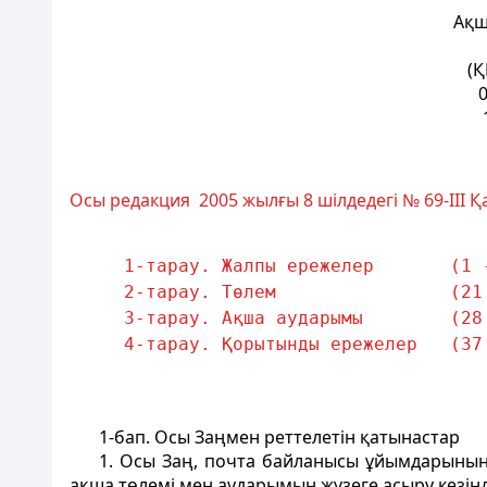
Ақш
(Қ
0
Осы редакция 2005 жылғы 8 шілдедегі № 69-III
1-тарау. Жалпы ережелер       (1 
2-тарау. Төлем                (21
3-тарау. Ақша аударымы        (28
4-тарау. Қорытынды ережелер   (37
1-бап
. Осы Заңмен реттелетiн қатынастар
1. Осы Заң, почта байланысы ұйымдарының
ақша төлемi мен аударымын жүзеге асыру кезiн