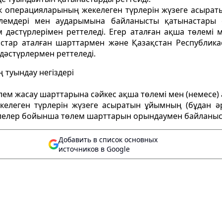
анк операцияларының жекелеген түрлерiн жүзеге асыра
өлемдерi мен аударымына байланысты қатынастары
 дәстүрлерiмен реттеледi. Егер аталған ақша төлемi м
стар аталған шарттармен және Қазақстан Республика
дәстүрлермен реттеледi.
 туындау негiздерi
ем жасау шарттарына сәйкес ақша төлемi мен (немесе)
елеген түрлерiн жүзеге асыратын ұйымның (бұдан әр
лелер бойынша төлем шарттарын орындаумен байланыс
Добавить в список основных
источников в Google