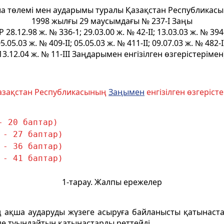
а төлемi мен аударымы туралы Қазақстан Республикас
1998 жылғы 29 маусымдағы № 237-I Заңы
Р 28.12.98 ж. № 336-1; 29.03.00 ж. № 42-II; 13.03.03 ж. № 394-
5.05.03 ж. № 409-II; 05.05.03 ж. № 411-II; 09.07.03 ж. № 482-I
13.12.04 ж. № 11-III Заңдарымен енгізілген өзгерістерімен
 Қазақстан Республикасының
Заңымен
енгізілген өзгеріс
- 20 баптар)
 - 27 баптар)
 - 36 баптар)
 - 41 баптар)
1-тарау. Жалпы ережелер
 ақша аударуды жүзеге асыруға байланысты қатынаста
де туындайтын қатынастарды реттейдi.