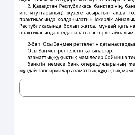
2. Қазақстан Республикасы банктерiнiң, б
институттарының) жүзеге асыратын ақша т
практикасында қолданылатын iскерлiк айналым
Республикасында болып жатса, мұндай қатына
практикасында қолданылатын iскерлiк айналым 
2-бап
. Осы Заңмен реттелетiн қатынастардың
Осы Заңмен реттелетiн қатынастар:
азаматтық-құқықтық мәмiлелер бойынша төл
банктiң немесе банк операцияларының жек
мұндай тапсырмалар азаматтық-құқықтық мәмi