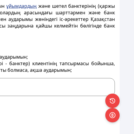
тын
ұйымдардың
және шетел банктерiнiң (қаржы
 олардың арасындағы шарттармен және банк
ен аударымы жөніндегі iс-әрекеттер Қазақстан
сы заңдарына қайшы келмейтiн бөлiгiнде банк
 аударымын;
i - банктер) клиентiнiң тапсырмасы бойынша,
ты болмаса, ақша аударымын;