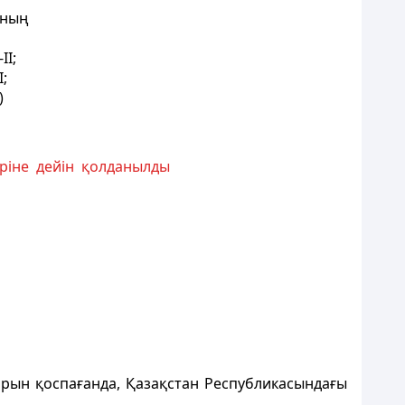
ының
II;
I;
)
теріне дейін қолданылды
рын қоспағанда, Қазақстан Республикасындағы