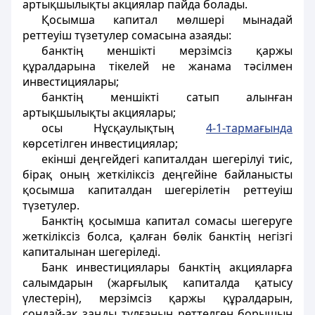
артықшылықты акциялар пайда болады.
Қосымша капитал мөлшері мынадай
реттеуіш түзетулер сомасына азаяды:
банктің меншікті мерзімсіз қаржы
құралдарына тікелей не жанама тәсілмен
инвестициялары;
банктің меншікті сатып алынған
артықшылықты акциялары;
осы Нұсқаулықтың
4-1-тармағында
көрсетілген инвестициялар;
екінші деңгейдегі капиталдан шегерілуі тиіс,
бірақ оның жеткіліксіз деңгейіне байланысты
қосымша капиталдан шегерілетін реттеуіш
түзетулер.
Банктің қосымша капитал сомасы шегеруге
жеткіліксіз болса, қалған бөлік банктің негізгі
капиталынан шегеріледі.
Банк инвестициялары банктің акцияларға
салымдарын (жарғылық капиталда қатысу
үлестерін), мерзімсіз қаржы құралдарын,
сондай-ақ заңды тұлғаның реттелген борышын