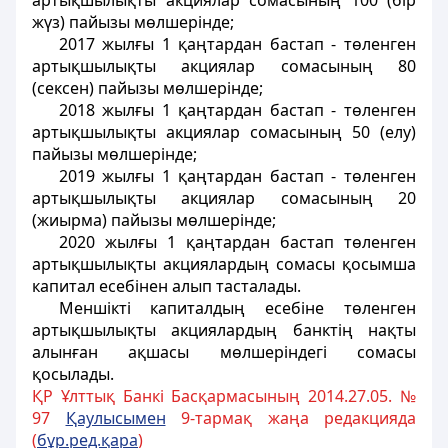
артықшылықты акциялар сомасының 100 (бір
жүз) пайызы мөлшерінде;
2017 жылғы 1 қаңтардан бастап - төленген
артықшылықты акциялар сомасының 80
(сексен) пайызы мөлшерінде;
2018 жылғы 1 қаңтардан бастап - төленген
артықшылықты акциялар сомасының 50 (елу)
пайызы мөлшерінде;
2019 жылғы 1 қаңтардан бастап - төленген
артықшылықты акциялар сомасының 20
(жиырма) пайызы мөлшерінде;
2020 жылғы 1 қаңтардан бастап төленген
артықшылықты акциялардың сомасы қосымша
капитал есебінен алып тасталады.
Меншiктi капиталдың есебiне төленген
артықшылықты акциялардың банктiң нақты
алынған ақшасы мөлшерiндегi сомасы
қосылады.
ҚР Ұлттық Банкі Басқармасының 2014.27.05. №
97
Қаулысымен
9-тармақ жаңа редакцияда
(
бұр.ред.қара
)