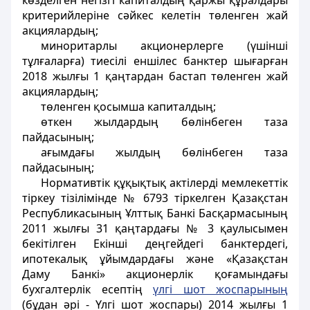
көзделген негізгі капиталдың қаржы құралдары
критерийлеріне сәйкес келетін төленген жай
акциялардың;
миноритарлы акционерлерге (үшінші
тұлғаларға) тиесілі еншілес банктер шығарған
2018 жылғы 1 қаңтардан бастап төленген жай
акциялардың;
төленген қосымша капиталдың;
өткен жылдардың бөлінбеген таза
пайдасының;
ағымдағы жылдың бөлінбеген таза
пайдасының;
Нормативтік құқықтық актілерді мемлекеттік
тіркеу тізілімінде № 6793 тіркелген Қазақстан
Республикасының Ұлттық Банкі Басқармасының
2011 жылғы 31 қаңтардағы № 3 қаулысымен
бекітілген Екінші деңгейдегі банктердегі,
ипотекалық ұйымдардағы және «Қазақстан
Даму Банкі» акционерлік қоғамындағы
бухгалтерлік есептің
үлгі шот жоспарының
(бұдан әрі - Үлгі шот жоспары) 2014 жылғы 1