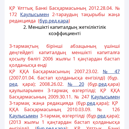
ҚР Ұлттық Банкі Басқармасының 2012.28.04. №
172
Қаулысымен
2-тараудың тақырыбы жаңа
редакцияда (
бұр.ред.қара
)
2. Меншікті капиталдың жеткіліктілік
коэффициенті
3-тармақтың бірiншi абзацының үшiншi
деңгейдегi капиталдың меншiктi капиталға
қосылу бөлiгi 2006 жылғы 1 қаңтардан бастап
қолданысқа ендi
ҚР ҚҚА Басқармасының 2007.23.02.
№ 47
(2007.01.04. бастап қолданысқа енгізілді) (бұр.
ред
. қара); 2008.26.02.
№ 20
(бұр.
ред
.қара)
қаулыларымен 3-тармақ өзгертілді; ҚР ҚҚА
Басқармасының 2009.30.11. № 247
Қаулысымен
3-тармақ жаңа редакцияда (бұр.
ред
.қара); ҚР
ҚҚА Басқармасының 2010.03.09. № 126
Қаулысымен
3-тармақ өзгертілді (бұр.
ред
.қара);
(2013 жылғы 1 қаңтардан бастап қолданысқа
енгізілді) (
бұр.ред.қара
); ҚР Ұлттық Банкі