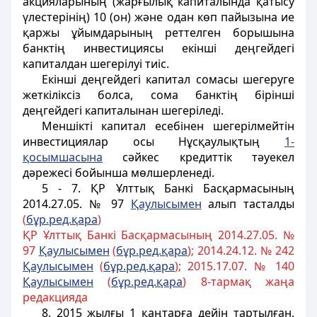
акцияларының (жарғылық капиталында қатысу
үлестерінің) 10 (он) және одан көп пайызына ие
қаржы ұйымдарының реттелген борышына
банктің инвестициясы екінші деңгейдегі
капиталдан шегерілуі тиіс.
Екінші деңгейдегі капитал сомасы шегеруге
жеткіліксіз болса, сома банктің бірінші
деңгейдегі капиталынан шегеріледі.
Меншікті капитал есебінен шегерілмейтін
инвестициялар осы Нұсқаулықтың
1-
қосымшасына
сәйкес кредиттік тәуекел
дәрежесі бойынша мөлшерленеді.
5 - 7. ҚР Ұлттық Банкі Басқармасының
2014.27.05. № 97
Қаулысымен
алып тасталды
(
бұр.ред.қара
)
ҚР Ұлттық Банкі Басқармасының 2014.27.05. №
97
Қаулысымен
(
бұр.ред.қара
); 2014.24.12. № 242
Қаулысымен
(
бұр.ред.қара
); 2015.17.07. № 140
Қаулысымен
(
бұр.ред.қара
) 8-тармақ жаңа
редакцияда
8. 2015 жылғы 1 қаңтарға дейін тартылған,