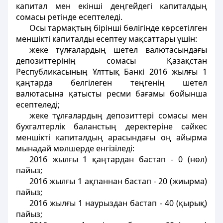
капитал мен екінші деңгейдегі капиталдың
сомасы ретінде есептеледі.
Осы тармақтың бірінші бөлігінде көрсетілген
меншікті капиталды есептеу мақсаттары үшін:
жеке тұлғалардың шетел валютасындағы
депозиттерінің сомасы Қазақстан
Республикасының Ұлттық Банкі 2016 жылғы 1
қаңтарда белгілеген теңгенің шетел
валютасына қатысты ресми бағамы бойынша
есептеледі;
жеке тұлғалардың депозиттері сомасы мен
бухгалтерлік баланстың деректеріне сәйкес
меншікті капиталдың арасындағы оң айырма
мынадай мөлшерде енгізіледі:
2016 жылғы 1 қаңтардан бастап - 0 (нөл)
пайыз;
2016 жылғы 1 ақпаннан бастап - 20 (жиырма)
пайыз;
2016 жылғы 1 наурыздан бастап - 40 (қырық)
пайыз;