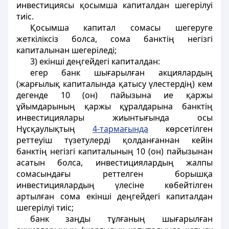
инвестициясы қосымша капиталдан шегерілуі
тиіс.
Қосымша капитал сомасы шегеруге
жеткіліксіз болса, сома банктің негізгі
капиталынан шегеріледі;
3) екінші деңгейдегі капиталдан:
егер банк шығарылған акциялардың
(жарғылық капиталында қатысу үлестердің) кем
дегенде 10 (он) пайызына ие қаржы
ұйымдарының қаржы құралдарына банктің
инвестициялары жиынтығында осы
Нұсқаулықтың
4-тармағында
көрсетілген
реттеуіш түзетулерді қолданғаннан кейін
банктің негізгі капиталының 10 (он) пайызынан
асатын болса, инвестициялардың жалпы
сомасындағы реттелген борышқа
инвестициялардың үлесіне көбейтілген
артылған сома екінші деңгейдегі капиталдан
шегерілуі тиіс;
банк заңды тұлғаның шығарылған