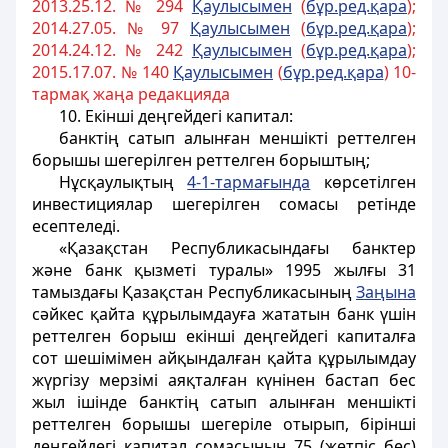
2013.25.12. № 294
Қаулысымен
(
бұр.ред.қара
);
2014.27.05. № 97
Қаулысымен
(
бұр.ред.қара
);
2014.24.12. № 242
Қаулысымен
(
бұр.ред.қара
);
2015.17.07. № 140
Қаулысымен
(
бұр.ред.қара
) 10-
тармақ жаңа редакцияда
10. Екiншi деңгейдегi капитал:
банктің сатып алынған меншікті реттелген
борышы шегерілген реттелген борыштың;
Нұсқаулықтың
4-1-тармағында
көрсетілген
инвестициялар шегерілген сомасы ретінде
есептеледі.
«Қазақстан Республикасындағы банктер
және банк қызметі туралы» 1995 жылғы 31
тамыздағы Қазақстан Республикасының
Заңына
сәйкес қайта құрылымдауға жататын банк үшін
реттелген борыш екінші деңгейдегі капиталға
сот шешімімен айқындалған қайта құрылымдау
жүргізу мерзімі аяқталған күнінен бастап бес
жыл ішінде банктің сатып алынған меншікті
реттелген борышы шегеріле отырып, бірiншi
деңгейдегi капитал сомасының 75 (жетпіс бес)