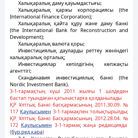
Халықаралық даму қауымдастығы;
Халықаралық қаржы корпорациясы (the
International Finance Corporation);
Халықаралық қайта құру және даму банкі
(the International Bank for Reconstruction and
Development);
Халықаралық валюта қоры;
Инвестициялық дауларды реттеу жөніндегі
халықаралық орталық;
Инвестициялар кепілдігінің көпжақты
агенттігі;
Скандинавия инвестициялық банкі (the
Nordic Investment Bank).
3-1-тармақтың күші 2011 жылғы 1 шілдеден
бастап туындаған қатынастарға қолданылады
ҚР Ұлттық Банкі басқармасының 2011.30.09. №
117
Қаулысымен
3-1-тармақпен толықтырылды;
ҚР Ұлттық Банкі Басқармасының 2012.28.04. №
172
Қаулысымен
3-1-тармақ жаңа редакцияда
(
бұр.ред.қара
)