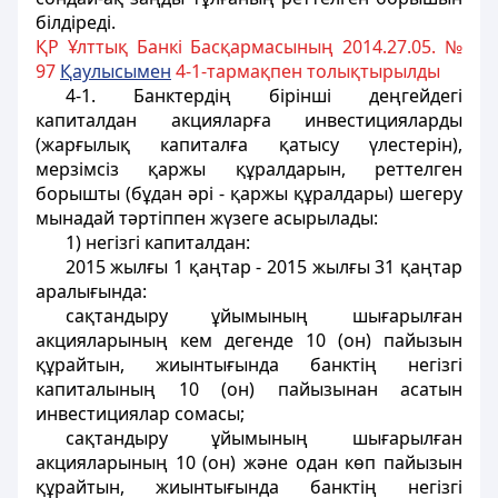
білдіреді.
ҚР Ұлттық Банкі Басқармасының 2014.27.05. №
97
Қаулысымен
4-1-тармақпен толықтырылды
4-1. Банктердің бірінші деңгейдегі
капиталдан акцияларға инвестицияларды
(жарғылық капиталға қатысу үлестерін),
мерзімсіз қаржы құралдарын, реттелген
борышты (бұдан әрі - қаржы құралдары) шегеру
мынадай тәртіппен жүзеге асырылады:
1) негізгі капиталдан:
2015 жылғы 1 қаңтар - 2015 жылғы 31 қаңтар
аралығында:
сақтандыру ұйымының шығарылған
акцияларының кем дегенде 10 (он) пайызын
құрайтын, жиынтығында банктің негізгі
капиталының 10 (он) пайызынан асатын
инвестициялар сомасы;
сақтандыру ұйымының шығарылған
акцияларының 10 (он) және одан көп пайызын
құрайтын, жиынтығында банктің негізгі