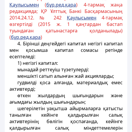
Қаулысымен
(
бұр.ред.қара
) 4-тармақ жаңа
редакцияда; ҚР Ұлттық Банкі Басқармасының
2014.24.12. № 242
Қаулысымен
4-тармақ
өзгертілді (2015 ж. 1 қаңтардан бастап
туындаған қатынастарға қолданылады)
(
бұр.ред.қара
)
4. Бірінші деңгейдегі капитал негізгі капитал
мен қосымша капитал сомасы ретінде
есептеледі:
1) негізгі капитал:
мынадай реттеуіш түзетулерді:
меншікті сатып алынған жай акцияларды;
гудвилді қоса алғанда, материалдық емес
активтерді;
өткен жылдардың шығындарын және
ағымдағы жылдың шығындарын;
шегерілетін уақытша айырмаларға қатысты
танылған кейінге қалдырылған салық
активтерінің бөлігін қоспағанда, кейінге
қалдырылған салық міндеттемелерін