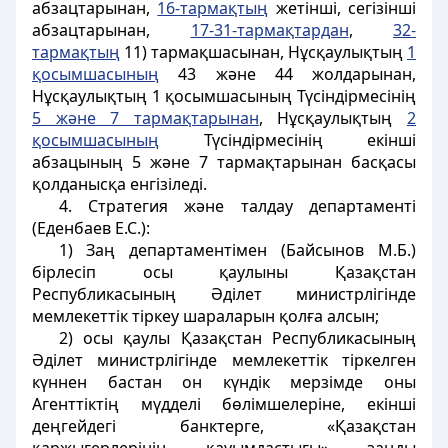
абзацтарынан,
16-тармақтың
жетiншi, сегiзiншi
абзацтарынан,
17-31-тармақтардан
,
32-
тармақтың
11) тармақшасынан, Нұсқаулықтың
1
қосымшасының
43 және 44 жолдарынан,
Нұсқаулықтың 1 қосымшасының Түсiндiрмесiнiң
5 және 7 тармақтарынан
, Нұсқаулықтың
2
қосымшасының
Түсiндiрмесiнiң екiншi
абзацының 5 және 7 тармақтарынан басқасы
қолданысқа енгiзiледi.
4. Стратегия және талдау департаментi
(Еденбаев E.C.):
1) Заң департаментiмен (Байсынов М.Б.)
бірлесiп осы қаулыны Қазақстан
Республикасының Әдiлет министрлігінде
мемлекеттік тiркеу шараларын қолға алсын;
2) осы қаулы Қазақстан Республикасының
Әдiлет министрлігінде мемлекеттік тiркелген
күннен бастан он күндiк мерзiмде оны
Агенттiктiң мүдделi бөлiмшелерiне, екiншi
деңгейдегi банктерге, «Қазақстан