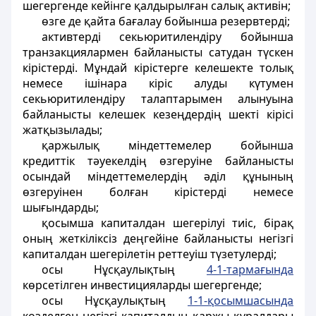
шегергенде кейінге қалдырылған салық активін;
өзге де қайта бағалау бойынша резервтерді;
активтерді секьюритилендіру бойынша
транзакциялармен байланысты сатудан түскен
кірістерді. Мұндай кірістерге келешекте толық
немесе ішінара кіріс алуды күтумен
секьюритилендіру талаптарымен алынуына
байланысты келешек кезеңдердің шекті кірісі
жатқызылады;
қаржылық міндеттемелер бойынша
кредиттік тәуекелдің өзгеруіне байланысты
осындай міндеттемелердің әділ құнының
өзгеруінен болған кірістерді немесе
шығындарды;
қосымша капиталдан шегерілуі тиіс, бірақ
оның жеткіліксіз деңгейіне байланысты негізгі
капиталдан шегерілетін реттеуіш түзетулерді;
осы Нұсқаулықтың
4-1-тармағында
көрсетілген инвестицияларды шегергенде;
осы Нұсқаулықтың
1-1-қосымшасында