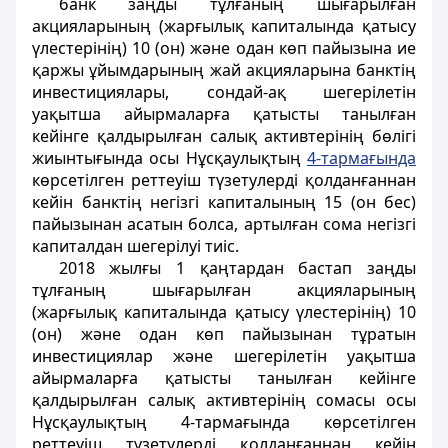
банк заңды тұлғаның шығарылған
акцияларының (жарғылық капиталында қатысу
үлестерінің) 10 (он) және одан көп пайызына ие
қаржы ұйымдарының жай акцияларына банктің
инвестициялары, сондай-ақ шегерілетін
уақытша айырмаларға қатысты танылған
кейінге қалдырылған салық активтерінің бөлігі
жиынтығында осы Нұсқаулықтың
4-тармағында
көрсетілген реттеуіш түзетулерді қолданғаннан
кейін банктің негізгі капиталының 15 (он бес)
пайызынан асатын болса, артылған сома негізгі
капиталдан шегерілуі тиіс.
2018 жылғы 1 қаңтардан бастап заңды
тұлғаның шығарылған акцияларының
(жарғылық капиталында қатысу үлестерінің) 10
(он) және одан көп пайызынан тұратын
инвестициялар және шегерілетін уақытша
айырмаларға қатысты танылған кейінге
қалдырылған салық активтерінің сомасы осы
Нұсқаулықтың 4-тармағында көрсетілген
реттеуіш түзетулерді қолданғаннан кейін