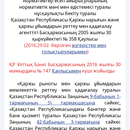
нормативтер есеп айырысуларының
нормативтiк мәнi мен әдiстемесi туралы
нұсқаулықты бекіту туралы
Қазақстан Республикасы Қаржы нарығын және
қаржы ұйымдарын реттеу мен қадағалау
агенттігі Басқармасының 2005 жылғы 30
қыркүйектегі № 358 Қаулысы
(2016.29.02. берілген
өзгерістер мен
толықтыруларымен
)
ҚР Ұлттық Банкі Басқармасының 2016 жылғы 30
мамырдағы № 147
Қаулысымен
күші жойылды
«Қаржы рыногы мен қаржы ұйымдарын
мемлекеттік реттеу мен қадағалау туралы»
Қазақстан Республикасы Заңының
9-бабының 1-
тармағының 5) тармақшасына
сәйкес,
«Қазақстан Республикасындағы банктер және
банк қызметi туралы» Қазақстан Республикасы
Заңының
42-бабының 3-тармағына
сәйкес
Қазақстан Республикасы Қаржы нарығын және