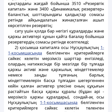
қаңтардағы жағдай бойынша 3510 «Резервтік
капитал» және 3400 «Динамикалық резервтер»
баланстық шоттарындағы қалдықтар сомасы
ретінде айқындалатын жинақталған ашып
көрсетілген резервтің;
сату үшін қолда бар негізгі құралдарды және
қаржы активтері құнын қайта бағалау бойынша
резервтердің сомасы ретінде есептеледі;
2) қосымша капиталға осы Нұсқаулықтың
1-
1-қосымшасында
белгіленген критерийлерге
сәйкес келетін мерзімсіз шарттар енгізіледі,
олардың нәтижесінде бір мезгілде бір тұлғада
қаржы активі және қаржылық міндеттемелер
немесе заңды тұлғаның барлық
міндеттемелерін басқа тұлғадан шегергеннен
кейін қалған активтер үлесіне оның құқығын
растайтын басқа қаржы құралы (бұдан әрі -
мерзімсіз қаржы құралдары), сондай-ақ осы
Нұсқаулықтың
1-1-қосымшасында
белгіленген
критерийлерге сәйкес келетін төленген