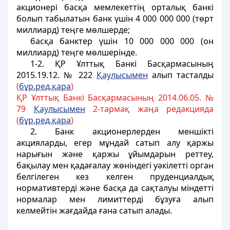
акционері басқа мемлекеттің орталық банкі
болып табылатын банк үшін 4 000 000 000 (төрт
миллиард) теңге мөлшерде;
басқа банктер үшін 10 000 000 000 (он
миллиард) теңге мөлшерінде.
1-2. ҚР Ұлттық Банкі Басқармасының
2015.19.12. № 222
Қаулысымен
алып тасталды
(
бұр.ред.қара
)
ҚР Ұлттық Банкі Басқармасының 2014.06.05. №
79
Қаулысымен
2-тармақ жаңа редакцияда
(
бұр.ред.қара
)
2. Банк акционерлерден меншікті
акцияларды, егер мұндай сатып алу қаржы
нарығын және қаржы ұйымдарын реттеу,
бақылау мен қадағалау жөніндегі уәкілетті орган
белгілеген кез келген пруденциалдық
нормативтерді және басқа да сақталуы міндетті
нормалар мен лимиттерді бұзуға алып
келмейтін жағдайда ғана сатып алады.