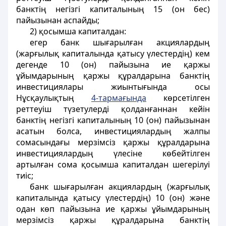
банктің негізгі капиталының 15 (он бес)
пайызынан аспайды;
2) қосымша капиталдан:
егер банк шығарылған акциялардың
(жарғылық капиталында қатысу үлестердің) кем
дегенде 10 (он) пайызына ие қаржы
ұйымдарының қаржы құралдарына банктің
инвестициялары жиынтығында осы
Нұсқаулықтың
4-тармағында
көрсетілген
реттеуіш түзетулерді қолданғаннан кейін
банктің негізгі капиталының 10 (он) пайызынан
асатын болса, инвестициялардың жалпы
сомасындағы мерзімсіз қаржы құралдарына
инвестициялардың үлесіне көбейтілген
артылған сома қосымша капиталдан шегерілуі
тиіс;
банк шығарылған акциялардың (жарғылық
капиталында қатысу үлестердің) 10 (он) және
одан көп пайызына ие қаржы ұйымдарының
мерзімсіз қаржы құралдарына банктің