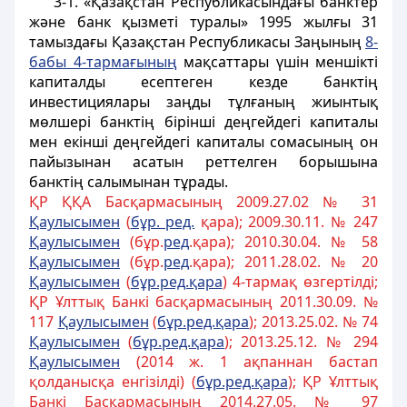
3-1. «Қазақстан Республикасындағы банктер
және банк қызметі туралы» 1995 жылғы 31
тамыздағы Қазақстан Республикасы Заңының
8-
бабы 4-тармағының
мақсаттары үшін меншікті
капиталды есептеген кезде банктің
инвестициялары заңды тұлғаның жиынтық
мөлшері банктің бірінші деңгейдегі капиталы
мен екінші деңгейдегі капиталы сомасының он
пайызынан асатын реттелген борышына
банктің салымынан тұрады.
ҚР ҚҚА Басқармасының 2009.27.02 № 31
Қаулысымен
(
бұр. ред.
қара); 2009.30.11. № 247
Қаулысымен
(бұр.
ред
.қара); 2010.30.04. № 58
Қаулысымен
(бұр.
ред
.қара); 2011.28.02. № 20
Қаулысымен
(
бұр.ред.қара
) 4-тармақ өзгертілді;
ҚР Ұлттық Банкі басқармасының 2011.30.09. №
117
Қаулысымен
(
бұр.ред.қара
); 2013.25.02. № 74
Қаулысымен
(
бұр.ред.қара
); 2013.25.12. № 294
Қаулысымен
(2014 ж. 1 ақпаннан бастап
қолданысқа енгізілді) (
бұр.ред.қара
); ҚР Ұлттық
Банкі Басқармасының 2014.27.05. № 97