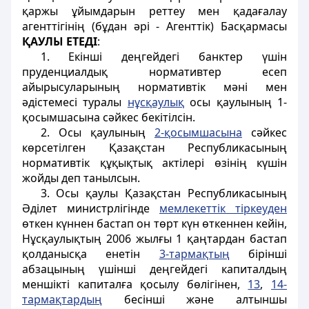
қаржы ұйымдарын реттеу мен қадағалау
агенттiгiнiң (бұдан әрi - Агенттiк) Басқармасы
ҚАУЛЫ ЕТЕДI
:
1. Екiншi деңгейдегi банктер үшiн
пруденциалдық нормативтер есеп
айырысуларының нормативтiк мәнi мен
әдiстемесi туралы
нұсқаулық
осы қаулының 1-
қосымшасына сәйкес бекітілсiн.
2. Осы қаулының
2-қосымшасына
сәйкес
көрсетiлген Қазақстан Республикасының
нормативтiк құқықтық актілері өзiнiң күшiн
жойды деп танылсын.
3. Осы қаулы Қазақстан Республикасының
Әдiлет министрлігінде
мемлекеттік тiркеуден
өткен күннен бастап он төрт күн өткеннен кейiн,
Нұсқаулықтың 2006 жылғы 1 қаңтардан бастап
қолданысқа енетiн
3-тармақтың
бірiншi
абзацының үшiншi деңгейдегi капиталдың
меншiктi капиталға қосылу бөлiгiнен,
13
,
14-
тармақтардың
бесiншi және алтыншы