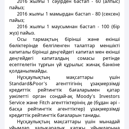
2016 жылғы 1 сәуірден бастап - 60 (алпыс)
пайыз;
2016 жылғы 1 мамырдан бастап - 80 (сексен)
пайыз;
2016 жылғы 1 маусымнан бастап - 100 (бір
жүз) пайыз.
Осы тармақтың бірінші және екінші
бөліктерінде белгіленген талаптар меншікті
капиталы бірінші деңгейдегі капитал мен екінші
деңгейдегі капиталдың сомасы ретінде
есептелетін тұрғын үй құрылыс жинақ банкіне
қолданылмайды.
Нұсқаулықтың мақсаттары үшін
Standard&Poor's агенттігінің ұзақмерзімді
кредиттік рейтингтік бағаларымен қатар
уәкілетті орган сондай-ақ Moody's Investors
Service және Fitch агенттіктерінің де (бұдан әрі -
басқа рейтингтік агенттіктер) ұзақмерзімді
кредиттік рейтингтік бағаларын таниды.
Нұсқаулықтың мақсаттары үшін мынадай
ұйымдар халықаралық қаржы ұйымдарына