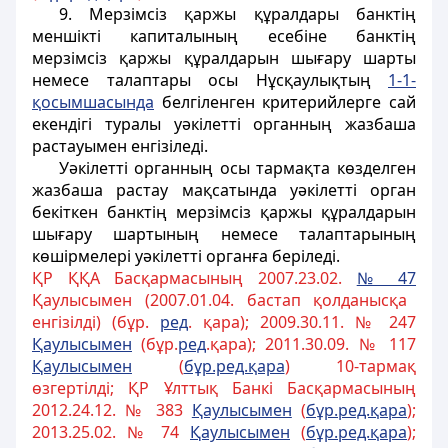
9. Мерзімсіз қаржы құралдары банктің
меншікті капиталының есебіне банктің
мерзімсіз қаржы құралдарын шығару шарты
немесе талаптары осы Нұсқаулықтың
1-1-
қосымшасында
белгіленген критерийлерге сай
екендігі туралы уәкілетті органның жазбаша
растауымен енгізіледі.
Уәкілетті органның осы тармақта көзделген
жазбаша растау мақсатында уәкілетті орган
бекіткен банктің мерзімсіз қаржы құралдарын
шығару шартының немесе талаптарының
көшірмелері уәкілетті органға беріледі.
ҚР ҚҚА Басқармасының 2007.23.02.
№ 47
Қаулысымен (2007.01.04. бастап қолданысқа
енгізілді) (бұр.
ред
. қара); 2009.30.11. № 247
Қаулысымен
(бұр.
ред
.қара); 2011.30.09. № 117
Қаулысымен
(
бұр.ред.қара
) 10-тармақ
өзгертілді; ҚР Ұлттық Банкі Басқармасының
2012.24.12. № 383
Қаулысымен
(
бұр.ред.қара
);
2013.25.02. № 74
Қаулысымен
(
бұр.ред.қара
);