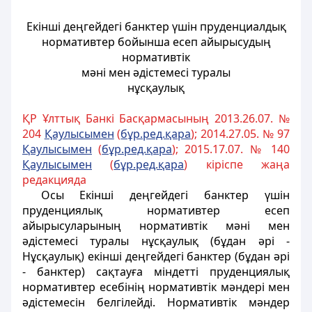
Екiншi деңгейдегi банктер үшiн пруденциалдық
нормативтер бойынша есеп айырысудың
нормативтiк
мәнi мен әдiстемесi туралы
нұсқаулық
ҚР Ұлттық Банкі Басқармасының 2013.26.07. №
204
Қаулысымен
(
бұр.ред.қара
); 2014.27.05. № 97
Қаулысымен
(
бұр.ред.қара
); 2015.17.07. № 140
Қаулысымен
(
бұр.ред.қара
) кіріспе жаңа
редакцияда
Осы Екiншi деңгейдегi банктер үшiн
пруденциялық нормативтер есеп
айырысуларының нормативтiк мәнi мен
әдiстемесi туралы нұсқаулық (бұдан әрі -
Нұсқаулық) екінші деңгейдегі банктер (бұдан әрі
- банктер) сақтауға міндетті пруденциялық
нормативтер есебінің нормативтік мәндері мен
әдістемесін белгілейді. Нормативтік мәндер