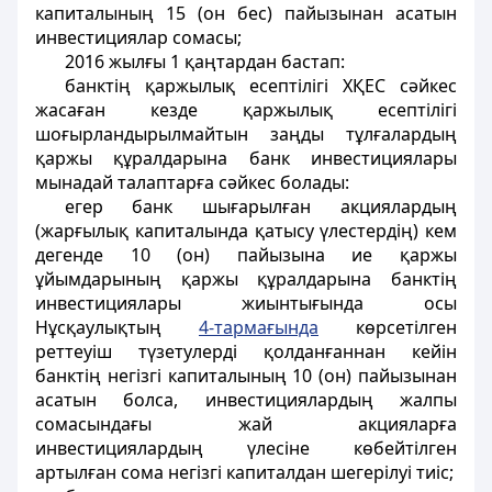
капиталының 15 (он бес) пайызынан асатын
инвестициялар сомасы;
2016 жылғы 1 қаңтардан бастап:
банктің қаржылық есептілігі ХҚЕС сәйкес
жасаған кезде қаржылық есептілігі
шоғырландырылмайтын заңды тұлғалардың
қаржы құралдарына банк инвестициялары
мынадай талаптарға сәйкес болады:
егер банк шығарылған акциялардың
(жарғылық капиталында қатысу үлестердің) кем
дегенде 10 (он) пайызына ие қаржы
ұйымдарының қаржы құралдарына банктің
инвестициялары жиынтығында осы
Нұсқаулықтың
4-тармағында
көрсетілген
реттеуіш түзетулерді қолданғаннан кейін
банктің негізгі капиталының 10 (он) пайызынан
асатын болса, инвестициялардың жалпы
сомасындағы жай акцияларға
инвестициялардың үлесіне көбейтілген
артылған сома негізгі капиталдан шегерілуі тиіс;