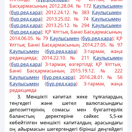
Басқармасының 2012.28.04. № 172
Қаулысымен
(
бұр.ред.қара
); 2012.24.12. № 383
Қаулысымен
(
бұр.ред.қара
); 2013.25.02. № 74
Қаулысымен
(
бұр.ред.қара
); 2013.25.12. № 294
Қаулысымен
(
бұр.ред.қара
); ҚР Ұлттық Банкі Басқармасының
2014.06.05. № 79
Қаулысымен
(
бұр.ред.қара
); ҚР
Ұлттық Банкі Басқармасының 2014.27.05. № 97
Қаулысымен
(
бұр.ред.қара
) 3-тармақ жаңа
редакцияда; 2014.22.10. № 211
Қаулысымен
(
бұр.ред.қара
) 3-тармақ өзгертілді; ҚР Ұлттық
Банкі Басқармасының 2015.19.12. № 222
Қаулысымен
(
бұр.ред.қара
); 2016.28.01. № 56
Қаулысымен
(
бұр.ред.қара
) 3-тармақ жаңа
редакцияда
3. Меншікті капитал жеке тұлғалардың
теңгедегі және шетел валютасындағы
депозиттерінің сомасы мен бухгалтерлік
баланстың деректеріне сәйкес 5,5-ке
көбейтілген меншікті капиталдың арасындағы
оң айырмасын шегергендегі бірінші деңгейдегі