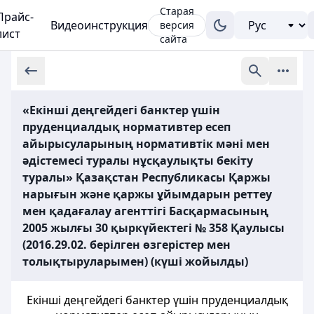
Старая
Прайс-
Видеоинструкция
версия
лист
сайта
«Екінші деңгейдегі банктер үшін
пруденциалдық нормативтер есеп
айырысуларының нормативтік мәні мен
әдістемесі туралы нұсқаулықты бекіту
туралы» Қазақстан Республикасы Қаржы
нарығын және қаржы ұйымдарын реттеу
мен қадағалау агенттігі Басқармасының
2005 жылғы 30 қыркүйектегі № 358 Қаулысы
(2016.29.02. берілген өзгерістер мен
толықтыруларымен) (күші жойылды)
Екiншi деңгейдегi банктер үшiн пруденциалдық