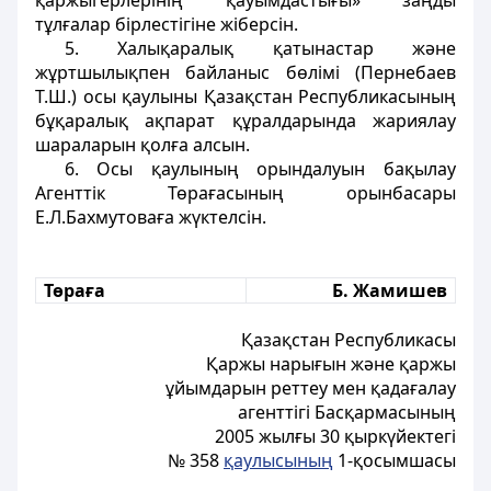
қаржыгерлерiнiң қауымдастығы» заңды
тұлғалар бірлестiгiне жiберсiн.
5. Халықаралық қатынастар және
жұртшылықпен байланыс бөлiмi (Пернебаев
Т.Ш.) осы қаулыны Қазақстан Республикасының
бұқаралық ақпарат құралдарында жариялау
шараларын қолға алсын.
6. Осы қаулының орындалуын бақылау
Агенттiк Төрағасының орынбасары
Е.Л.Бахмутоваға жүктелсiн.
Төраға
Б. Жамишев
Қазақстан Республикасы
Қаржы нарығын және қаржы
ұйымдарын реттеу мен қадағалау
агенттiгi Басқармасының
2005 жылғы 30 қыркүйектегi
№ 358
қаулысының
1-қосымшасы