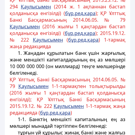
ҚР Ұлттық Банкі Басқармасының 2013.25.12. №
294
Қаулысымен
(2014 ж. 1 ақпаннан бастап
қолданысқа енгізілді) (
бұр.ред.қара
); ҚР Ұлттық
Банкі Басқармасының 2014.06.05. № 79
Қаулысымен
(2016 жылғы 1 қаңтардан бастап
қолданысқа енгізілді) (
бұр.ред.қара
); 2015.19.12.
№ 222
Қаулысымен
(
бұр.ред.қара
) 1-тармақ
жаңа редакцияда
1. Жаңадан құрылатын банк үшін жарғылық
және меншікті капиталдарының ең аз мөлшері
10 000 000 000 (он миллиард) теңге мөлшерінде
белгіленеді.
ҚР Ұлттық Банкі Басқармасының 2014.06.05. №
79
Қаулысымен
1-1-тармақпен толықтырылды
(2016 жылғы 1 қаңтардан бастап қолданысқа
енгізілді); ҚР Ұлттық Банкі Басқармасының
2015.19.12. № 222
Қаулысымен
1-1-тармақ жаңа
редакцияда (
бұр.ред.қара
)
1-1. Банктің меншікті капиталының ең аз
мөлшері мынадай тәртіппен белгіленеді:
тұрғын үй құрылыс жинақ банкі және жалғыз