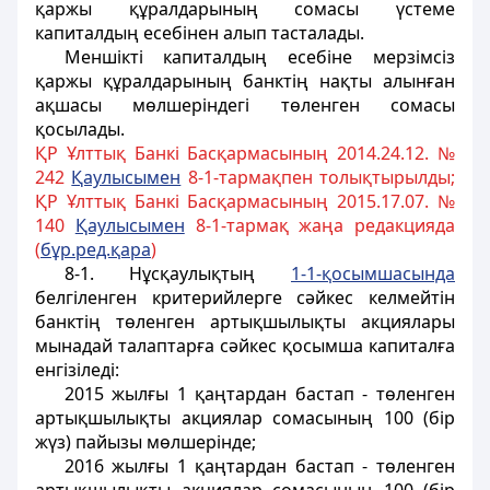
қаржы құралдарының сомасы үстеме
капиталдың есебінен алып тасталады.
Меншiктi капиталдың есебiне мерзімсіз
қаржы құралдарының банктiң нақты алынған
ақшасы мөлшерiндегі төленген сомасы
қосылады.
ҚР Ұлттық Банкі Басқармасының 2014.24.12. №
242
Қаулысымен
8-1-тармақпен толықтырылды;
ҚР Ұлттық Банкі Басқармасының 2015.17.07. №
140
Қаулысымен
8-1-тармақ жаңа редакцияда
(
бұр.ред.қара
)
8-1. Нұсқаулықтың
1-1-қосымшасында
белгіленген критерийлерге сәйкес келмейтін
банктің төленген артықшылықты акциялары
мынадай талаптарға сәйкес қосымша капиталға
енгізіледі:
2015 жылғы 1 қаңтардан бастап - төленген
артықшылықты акциялар сомасының 100 (бір
жүз) пайызы мөлшерінде;
2016 жылғы 1 қаңтардан бастап - төленген