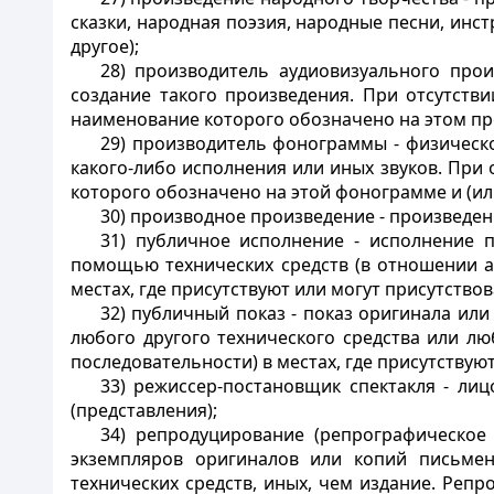
сказки, народная поэзия, народные песни, ин
другое);
28) производитель аудиовизуального прои
создание
такого произведения. При отсутстви
наименование которого обозначено на этом пр
29) производитель фонограммы - физическо
какого-либо исполнения или иных звуков. При 
которого обозначено на этой фонограмме и (ил
30) производное произведение - произведен
31) публичное исполнение - исполнение 
помощью технических средств (в отношении ау
местах, где присутствуют или могут присутство
32) публичный показ - показ оригинала или
любого другого технического средства или л
последовательности) в местах, где присутствую
33) режиссер-постановщик спектакля - лиц
(представления);
34) репродуцирование (репрографическое
экземпляров оригиналов или копий письме
технических средств, иных, чем издание. Реп