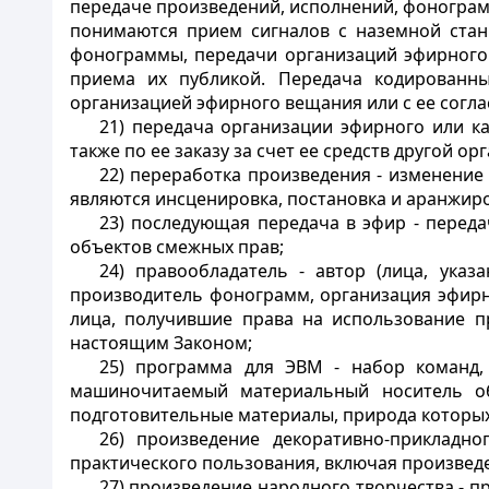
передаче произведений, исполнений, фонограм
понимаются прием сигналов с наземной станц
фонограммы, передачи организаций эфирного 
приема их публикой. Передача кодированны
организацией эфирного вещания или с ее согла
21) передача организации эфирного или к
также
по ее заказу за счет ее средств другой ор
22) переработка произведения - изменение
являются инсценировка, постановка и аранжир
23) последующая передача в эфир - переда
объектов смежных прав;
24) правообладатель - автор (лица, указ
производитель фонограмм, организация эфирн
лица, получившие права на использование п
настоящим Законом;
25) программа для ЭВМ - набор команд
машиночитаемый материальный
носитель об
подготовительные материалы, природа которых 
26) произведение декоративно-прикладно
практического
пользования, включая произвед
27) произведение народного творчества - 