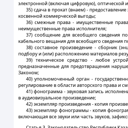
электронной (включая цифровую), оптической
35) сдача в прокат (внаем) - предоставление
косвенной коммерческой выгоды;
36) смежные права - имущественные права
неимущественные права исполнителя;
37) сообщение для всеобщего сведения по
кабельного вещания для всеобщего сведения по
38) составное произведение - сборник (эн
подбору и (или) расположению материалов резу
39) техническое средство - любое устро
предназначенные для предотвращения наруше
Законом;
40) уполномоченный орган - государствен
регулирование в области авторского права и с
41) фонограмма - звуковая запись исполнен
в аудиовизуальное произведение;
42) экземпляр произведения - копия произв
43) экземпляр фонограммы - копия фоногр
включающая все звуки или часть звуков, зафик
Статья 3.
Законодательство Республики Каза