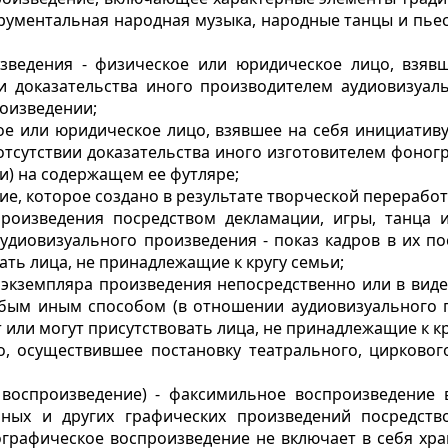
струментальная народная музыка, народные танцы и пь
зведения - физическое или юридическое лицо, взявш
и доказательства иного производителем аудиовизуал
оизведении;
е или юридическое лицо, взявшее на себя инициативу
отсутствии доказательства иного изготовителем
фоногр
и) на содержащем ее футляре;
ие, которое создано в результате творческой переработ
произведения посредством декламации, игры, танца 
диовизуального произведения - показ кадров в их по
вать лица, не принадлежащие к кругу семьи;
 экземпляра произведения непосредственно или в виде
юбым иным способом (в отношении аудиовизуального
п
т или могут присутствовать лица, не принадлежащие к кр
о, осуществившее постановку театрального, циркового
 воспроизведение) - факсимильное воспроизведени
нных
и других графических произведений посредст
рографическое воспроизведение не включает в себя хр