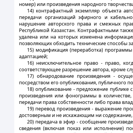
номер) или произведения народного творчества
14) контрафактный экземпляр объекта авт
передачи организаций эфирного и кабельно
нарушение авторского права и смежных пра
Республикой Казахстан. Контрафактными такж
удалена или на которых изменена информаци
позволяющих обходить технические способы з
15) модификация (переработка) программы
адаптацией;
16) неисключительное право - право, ко
соответствующее разрешение автора, кроме сл
17) обнародование произведения - осуще
посредством
его опубликования, публичного по
18) опубликование - предложение публике 
произведения или фонограммы в количестве,
передачи права собственности либо права вла
19) перевод произведения - выражение про
достоверным и не искажающим ни содержание, 
20) передача в эфир - сообщение произвед
сведения (включая показ или исполнение) по