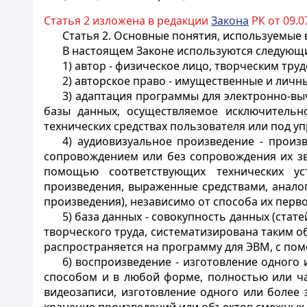
Статья 2 изложена в редакции
Закона
РК от 09.07
Статья 2.
Основные понятия, используемые 
В настоящем Законе используются следующ
1) автор - физическое лицо, творческим тру
2) авторское право - имущественные и лич
3) адаптация программы для электронно-вы
базы данных, осуществляемое исключитель
технических средствах пользователя или под у
4) аудиовизуальное произведение - произ
сопровождением или без сопровождения их зв
помощью соответствующих технических ус
произведения, выраженные средствами, анал
произведения), независимо от способа их пер
5) база данных - совокупность данных (стате
творческого труда, систематизирована таким 
распространяется на программу для ЭВМ, с по
6) воспроизведение - изготовление одного
способом и в любой форме, полностью или ча
видеозаписи, изготовление одного или более