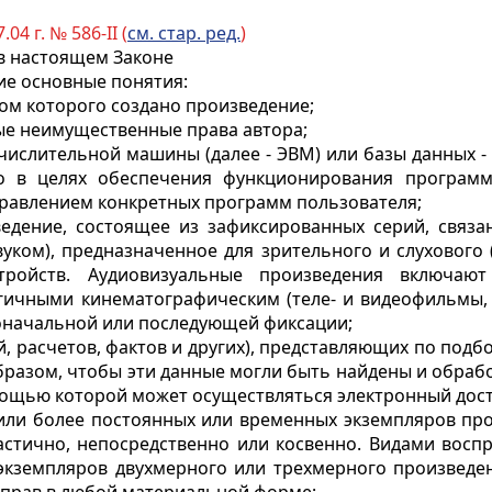
.04 г. № 586-II (
см. стар. ред.
)
в настоящем Законе
ие основные понятия:
дом которого создано произведение;
ные неимущественные права автора;
числительной машины (далее - ЭВМ) или базы данных 
но в целях обеспечения функционирования програм
правлением конкретных программ пользователя;
ведение, состоящее из зафиксированных серий, связ
уком), предназначенное для зрительного и слухового
тройств. Аудиовизуальные произведения включают
огичными кинематографическим (теле- и видеофильмы
воначальной или последующей фиксации;
й, расчетов,
фактов и других), представляющих по подб
образом, чтобы эти данные могли быть найдены и обра
мощью которой может осуществляться электронный дост
 или более постоянных
или временных экземпляров пр
стично, непосредственно или косвенно. Видами воспро
 экземпляров двухмерного или трехмерного произведе