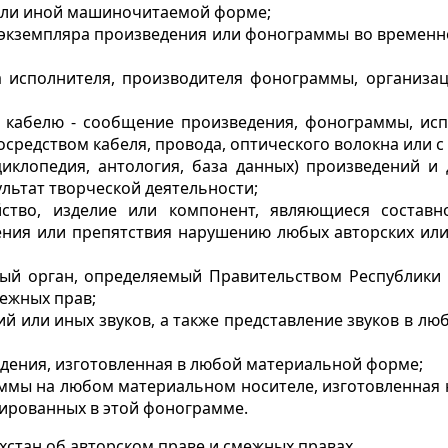
 или иной машиночитаемой форме;
экземпляра произведения или фонограммы во временно
 исполнителя,
производителя фонограммы, организац
 кабелю - сообщение произведения, фонограммы, исп
средством кабеля, провода, оптического волокна или 
циклопедия,
антология, база данных) произведений и 
льтат творческой деятельности;
йство, изделие или
компонент, являющиеся составно
ния или препятствия нарушению любых авторских ил
ный орган
, определяемый Правительством Республики
межных прав;
ий или иных
звуков, а также представление звуков в л
едения, изготовленная
в любой материальной форме;
аммы
на любом материальном носителе, изготовленная 
сированных в этой фонограмме.
хстан об авторском праве и смежных правах