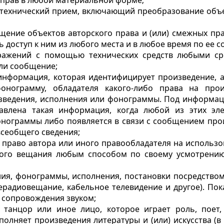
 прав в любой материальной форме;
 технический прием
, включающий преобразование объек
бщение объектов авторского права
и (или) смежных пр
ь доступ к ним из любого места и в любое время по ее 
ображений с помощью технических средств любыми 
ли сообщение;
информация, которая
идентифицирует произведение, а
фонограмму, обладателя какого-либо права на про
зведения, исполнения или фонограммы. Под информац
авлена такая информация, когда любой из этих эл
онограммы либо появляется в связи с сообщением про
сеобщего сведения;
 право автора или иного
правообладателя на использо
ого вещания любым способом по своему усмотрению
ия, фонограммы, исполнения, постановки посредством
ерадиовещание, кабельное телевидение и другое). Пок
 сопровождения звуком;
, танцор или иное лицо, которое играет роль, поет,
олняет произведения литературы и (или) искусства (в