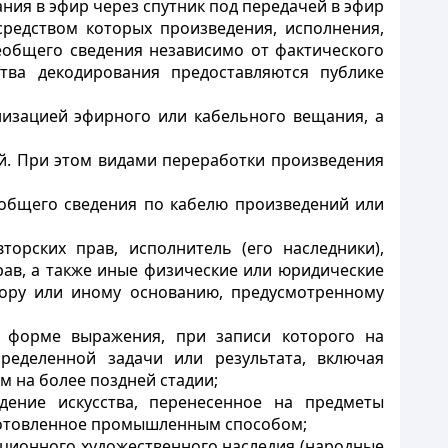
ия в эфир через спутник под передачей в эфир
средством которых произведения, исполнения,
общего сведения независимо от фактического
тва декодирования предоставляются публике
низацией эфирного или кабельного вещания, а
ой. При этом видами переработки произведения
общего сведения по кабелю произведений или
торских прав, исполнитель (его наследники),
ав, а также иные физические или юридические
вору или иному основанию, предусмотренному
 форме выражения, при записи которого на
еделенной задачи или результата, включая
м на более поздней стадии;
едение искусства, перенесенное на предметы
готовленное промышленным способом;
иционного художественного наследия
(народные