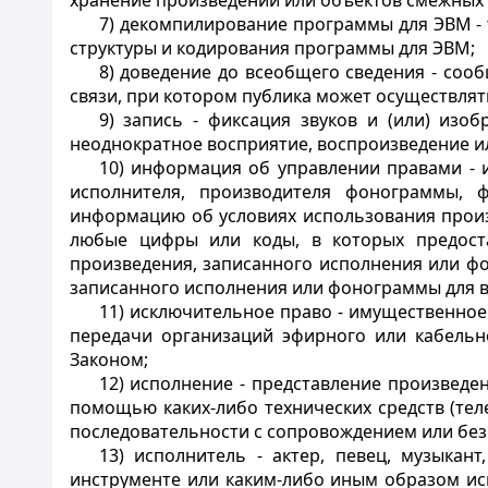
хранение произведений или объектов смежных
7) декомпилирование программы для ЭВМ -
структуры и кодирования программы для ЭВМ;
8) доведение до всеобщего сведения - соо
связи, при котором публика может осуществлят
9) запись - фиксация звуков и (или) из
неоднократное восприятие, воспроизведение
и
10) информация об управлении правами - 
исполнителя, производителя фонограммы, 
информацию об условиях использования прои
любые цифры или коды, в которых предост
произведения, записанного исполнения или ф
записанного исполнения или фонограммы для в
11) исключительное право - имущественное
передачи организаций эфирного или кабельн
Законом;
12)
исполнение - представление произведен
помощью каких-либо технических
средств (тел
последовательности с сопровождением или без
13) исполнитель - актер, певец, музыкант
инструменте или каким-либо иным образом исп