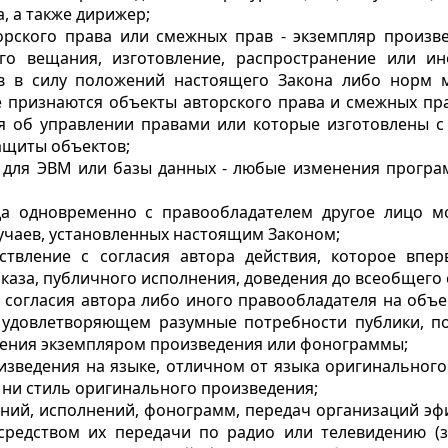
, а также дирижер;
орского права или смежных прав - экземпляр произв
го вещания, изготовление, распространение или ин
в в силу положений настоящего Закона либо норм 
е признаются объекты авторского права и смежных пра
я об управлении правами или которые изготовлены с
ащиты объектов;
 для ЭВМ или базы данных - любые изменения програ
гда одновременно с правообладателем другое лицо м
учаев, установленных настоящим Законом;
ствление с согласия автора действия, которое впе
каза, публичного исполнения, доведения до всеобщего
с согласия автора либо иного правообладателя на объ
 удовлетворяющем разумные потребности публики, по
дения экземпляром произведения или фонограммы;
изведения на языке, отличном от языка оригинальног
ни стиль оригинального произведения;
ений
, исполнений, фонограмм, передач организаций э
средством их передачи по радио или телевидению (з