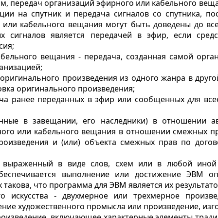
м, передач организаций эфирного или кабельного вещан
ии на спутник и передача сигналов со спутника, по
или кабельного вещания могут быть доведены до все
х сигналов является передачей в эфир, если средс
сия;
абельного вещания - передача, созданная самой орга
ганизацией;
 оригинального произведения из одного жанра в друг
овка оригинального произведения;
ча
ранее переданных в эфир или сообщенных для все
анные в завещании, его наследники
) в отношении ав
ого или кабельного вещания в отношении смежных пр
роизведения и (или) объекта смежных прав по дого
, выраженный в виде слов, схем или в любой иной
еспечивается выполнение или достижение ЭВМ опр
такова, что программа для ЭВМ является их результато
го искусства - двухмерное или трехмерное произв
ение художественного промысла или произведение, из
произведение, включающее характерные элементы трад