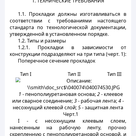
1. ТЕХНИЧЕСКИЕ ТРЕБОВАНИЯ
1.1. Прокладки должны изготавливаться в
соответствии с требованиями настоящего
стандарта по технологической документации,
утвержденной в установленном порядке.
1.2. Типы и размеры
1.2.1. Прокладки в зависимости от
конструкции подразделяют на три типа (черт. 1):
Поперечное сечение прокладок
Тип I Тип II Тип III
1
- пенополиуретановая основа;
2
- клеевое
или сварное соединение;
3
- рабочая лента;
4
-
несохнущий клеевой слой;
5
- защитная лента
Черт.1
I - с несохнущим
клеевым слоем,
нанесенным на рабочую ленту, прочно
скрепленную с пенополиуретановой основой, и