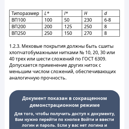
Типоразмер
L*
l*
H
d
ВП100
100
50
230
6-8
ВП200
200
125
250
8
ВП250
250
150
270
8
1.2.3. Меховые покрытия должны быть сшиты
хлопчатобумажными нитками № 10, 20, 30 или
40 трех или шести сложений по ГОСТ 6309.
Допускается применение других ниток с
меньшим числом сложений, обеспечивающих
аналогичную прочность.
Документ показан в сокращенном
демонстрационном режиме
Для того, чтобы получить доступ к документу,
Вам нужно перейти по кнопке Войти и ввести
логин и пароль. Если у вас нет логина и