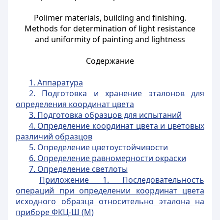
Polimer materials, building and finishing.
Methods for determination of light resistance
and uniformity of painting and lightness
Содержание
1. Аппаратура
2. Подготовка и хранение эталонов для
определения координат цвета
3. Подготовка образцов для испытаний
4. Определение координат цвета и цветовых
различий образцов
5. Определение цветоустойчивости
6. Определение равномерности окраски
7. Определение светлоты
Приложение 1. Последовательность
операций при определении координат цвета
исходного образца относительно эталона на
приборе ФКЦ-Ш (М)