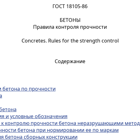
ГОСТ 18105-86
БЕТОНЫ
Правила контроля прочности
Concretes. Rules for the strength control
Содержание
и бетона по прочности
а
 бетона
ия и условные обозначения
я к контролю прочности бетона неразрушающими мето
чности бетона при нормировании ее по маркам
ля бетона сборных конструкции