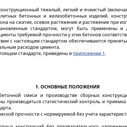
конструкционный тяжелый, легкий и ячеистый (включа
итных бетонных и железобетонных изделий, констр
она на сжатие, осевое растяжение и растяжение при изг
тановленные стандартом, могут быть применены и 
циенты требуемой прочности у этих бетонов соответств
ствии с настоящим стандартом обеспечиваются принят
альным расходом цемента.
тоящем стандарте, приведены в
приложении 1
.
1. ОСНОВНЫЕ ПОЛОЖЕНИЯ
 бетонной смеси и производстве сборных конструкц
ы производиться статистический контроль и приемка 
арта.
ческой прочности с нормируемой без учета характерист
орных конструкций без предварительного напряжени