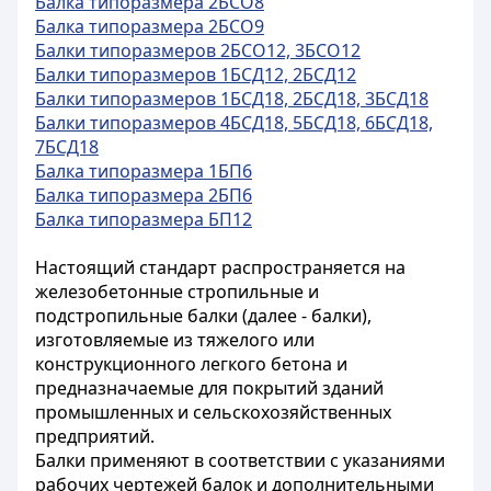
Балка типоразмера 2БСО8
Балка типоразмера 2БСО9
Балки типоразмеров 2БСО12, 3БСО12
Балки типоразмеров 1БСД12, 2БСД12
Балки типоразмеров 1БСД18, 2БСД18, 3БСД18
Балки типоразмеров 4БСД18, 5БСД18, 6БСД18,
7БСД18
Балка типоразмера 1БП6
Балка типоразмера 2БП6
Балка типоразмера БП12
Настоящий стандарт распространяется на
железобетонные стропильные и
подстропильные балки (далее - балки),
изготовляемые из тяжелого или
конструкционного легкого бетона и
предназначаемые для покрытий зданий
промышленных и сельскохозяйственных
предприятий.
Балки применяют в соответствии с указаниями
рабочих чертежей балок и дополнительными