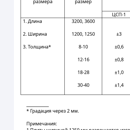
размера
размер
ЦСП-1
1. Длина
3200, 3600
2. Ширина
1200, 1250
±3
3. Толщина*
8-10
±0,6
12-16
±0,8
18-28
±1,0
30-40
±1,4
___________
* Градация через 2 мм.
Примечания: