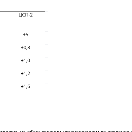
ЦСП-2
±5
±0,8
±1,0
±1,2
±1,6