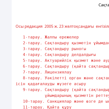
Сақта
Осы редакция 2005 ж. 23 желтоқсандағы енгізі
1-тарау. Жалпы ережелер            
2-тарау. Сақтандыру қызметін ұйымда
3-тарау. Сақтандыру рыногы         
4-тарау. Сақтандыру делдалдығы     
5-тарау. Актуарийлік қызмет және ау
6-тарау. Сақтандыру (қайта сақтанды
7-тарау. Лицензиялау               
8-тарау. Уәкiлеттi орган және сақта
iсiн қадағалауды жүзеге асыру
9-тарау. Сақтандыру (қайта сақтанды
ұйымдарының қызметін ретте
10-тарау. Санкциялар және өзге де ы
11-тарау. Қайта құру               