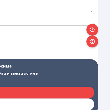
ежиме
йти и ввести логин и