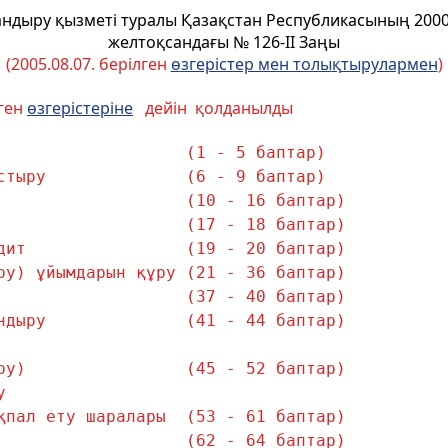
ндыру қызметі туралы Қазақстан Республикасының 2000
желтоқсандағы № 126-II Заңы
(2005.08.07. берілген
ө
згерістер мен толы
қ
тырулармен
)
лген
ө
згерістеріне
дейін қолданылды
                   (1 - 5 баптар)
стыру              (6 - 9 баптар)
                   (10 - 16 баптар)
                   (17 - 18 баптар)
дит                (19 - 20 баптар)
ру) ұйымдарын құру (21 - 36 баптар)
                   (37 - 40 баптар)
ндыру              (41 - 44 баптар)
ру)                (45 - 52 баптар)
у
қпал ету шаралары  (53 - 61 баптар)
                   (62 - 64 баптар)