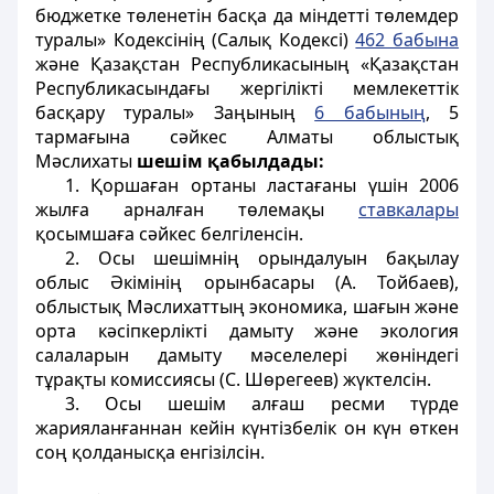
бюджетке төленетін басқа да міндетті төлемдер
туралы» Кодексінің (Салық Кодексі)
462 бабына
және Қазақстан Республикасының «Қазақстан
Республикасындағы жергілікті мемлекеттік
басқару туралы» Заңының
6 бабының
, 5
тармағына сәйкес Алматы облыстық
Мәслихаты
шешім қабылдады:
1. Қоршаған ортаны ластағаны үшін 2006
жылға арналған төлемақы
ставкалары
қосымшаға сәйкес белгіленсін.
2. Осы шешімнің орындалуын бақылау
облыс Әкімінің орынбасары (А. Тойбаев),
облыстық Мәслихаттың экономика, шағын және
орта кәсіпкерлікті дамыту және экология
салаларын дамыту мәселелері жөніндегі
тұрақты комиссиясы (С. Шөрегеев) жүктелсін.
3. Осы шешім алғаш ресми түрде
жарияланғаннан кейін күнтізбелік он күн өткен
соң қолданысқа енгізілсін.