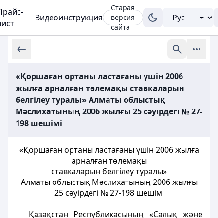
Старая
Прайс-
Видеоинструкция
версия
лист
сайта
«Қоршаған ортаны ластағаны үшін 2006
жылға арналған төлемақы ставкаларын
белгілеу туралы» Алматы облыстық
Мәслихатының 2006 жылғы 25 сәуірдегі № 27-
198 шешімі
«Қоршаған ортаны ластағаны үшін 2006 жылға
арналған төлемақы
ставкаларын белгілеу туралы»
Алматы облыстық Мәслихатының 2006 жылғы
25 сәуірдегі № 27-198 шешімі
Қазақстан Республикасының «Салық және