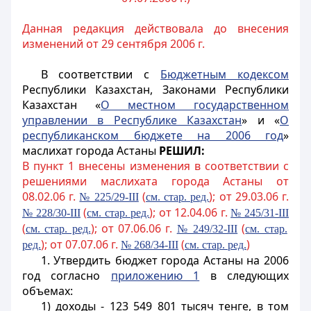
Данная редакция действовала до внесения
изменений от 29 сентября 2006 г.
В соответствии с
Бюджетным кодексом
Республики Казахстан, Законами Республики
Казахстан «
О местном государственном
управлении в Республике Казахстан
» и «
О
республиканском бюджете на 2006 год
»
маслихат города Астаны
РЕШИЛ:
В пункт 1 внесены изменения в соответствии с
решениями маслихата города Астаны от
08.02.06 г.
(
); от 29.03.06 г.
№ 225/29-III
см. стар. ред.
(
); от 12.04.06 г.
№ 228
/30-III
см. стар. ред.
№ 245/31-III
(
); от 07.06.06 г.
(
см. стар. ред.
№ 249/32-III
см. стар.
); от 07.07.06 г.
(
)
ред.
№ 268/34-III
см. стар. ред.
1. Утвердить бюджет города Астаны на 2006
год согласно
приложению 1
в следующих
объемах:
1) доходы - 123 549 801 тысяч тенге, в том