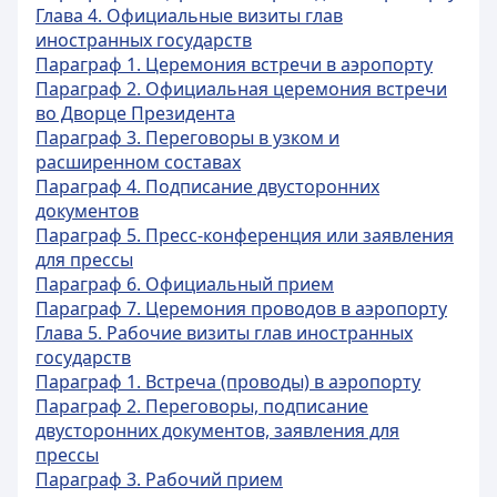
Глава 4. Официальные визиты глав
иностранных государств
Параграф 1. Церемония встречи в аэропорту
Параграф 2. Официальная церемония встречи
во Дворце Президента
Параграф 3. Переговоры в узком и
расширенном составах
Параграф 4. Подписание двусторонних
документов
Параграф 5. Пресс-конференция или заявления
для прессы
Параграф 6. Официальный прием
Параграф 7. Церемония проводов в аэропорту
Глава 5. Рабочие визиты глав иностранных
государств
Параграф 1. Встреча (проводы) в аэропорту
Параграф 2. Переговоры, подписание
двусторонних документов, заявления для
прессы
Параграф 3. Рабочий прием