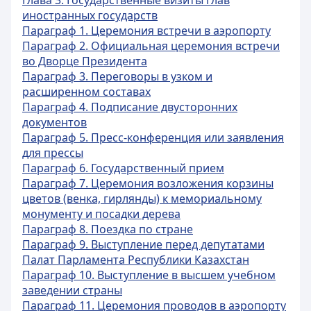
Глава 3. Государственные визиты глав
иностранных государств
Параграф 1. Церемония встречи в аэропорту
Параграф 2. Официальная церемония встречи
во Дворце Президента
Параграф 3. Переговоры в узком и
расширенном составах
Параграф 4. Подписание двусторонних
документов
Параграф 5. Пресс-конференция или заявления
для прессы
Параграф 6. Государственный прием
Параграф 7. Церемония возложения корзины
цветов (венка, гирлянды) к мемориальному
монументу и посадки дерева
Параграф 8. Поездка по стране
Параграф 9. Выступление перед депутатами
Палат Парламента Республики Казахстан
Параграф 10. Выступление в высшем учебном
заведении страны
Параграф 11. Церемония проводов в аэропорту