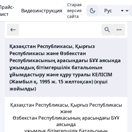
Старая
Прайс-
Видеоинструкция
версия
лист
сайта
Қазақстан Республикасы, Қырғыз
Республикасы және Өзбекстан
Республикасының арасындағы БҰҰ аясында
ұжымдық бітімгершілік батальонын
ұйымдастыру және құру туралы КЕЛIСIМ
(Жамбыл қ. 1995 ж. 15 желтоқсан) (күші
жойылды)
Қазақстан Республикасы, Қырғыз Республикасы
және
Өзбекстан Республикасының арасындағы БҰҰ
аясында
ұжымдық бiтiмгершiлiк батальонын