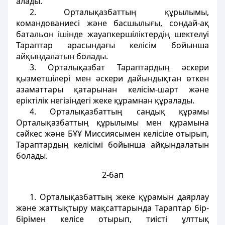
алады.
2. Орталықазбаттың құрылымы,
командованиесi және басшылығы, сондай-ақ
батальон iшiнде жауапкершiлiктердiң шектелуi
Тараптар арасындағы келісім бойынша
айқындалатын болады.
3. Орталықазбат Тараптардың әскери
қызметшiлерi мен әскери дайындықтан өткен
азаматтары қатарынан келісім-шарт және
ерiктілік негiзіндегі жеке құрамнан құралады.
4. Орталықазбаттың сандық құрамы
Орталықазбаттың құрылымы мен құрамына
сәйкес және БҰҰ Миссиясымен келісіле отырып,
Тараптардың келісімi бойынша айқындалатын
болады.
2-бап
1. Орталықазбаттың жеке құрамын даярлау
және жаттықтыру мақсаттарында Тараптар бiр-
бiрiмен келiсе отырып, тиiстi ұлттық