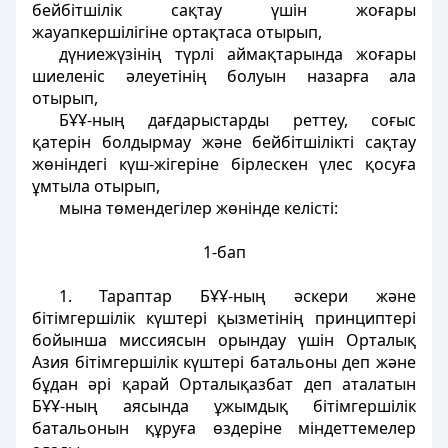
бейбiтшiлiк сақтау үшiн жоғары
жауапкершiлiгiне ортақтаса отырып,
дүниежүзiнiң түрлi аймақтарында жоғары
шиеленiс әлеуетiнiң болуын назарға ала
отырып,
БҰҰ-ның дағдарыстарды реттеу, соғыс
қатерiн болдырмау және бейбiтшiлiктi сақтау
жөніндегі күш-жiгерiне бiрлескен үлес қосуға
ұмтыла отырып,
мына төмендегiлер жөнiнде келiстi:
1-бап
1. Тараптар БҰҰ-ның әскери және
бiтiмгершiлiк күштерi қызметiнiң принциптерi
бойынша миссиясын орындау үшiн Орталық
Азия бiтiмгершiлiк күштерi батальоны деп және
бұдан әрi қарай Орталықазбат деп аталатын
БҰҰ-ның аясында ұжымдық бiтiмгершiлiк
батальонын құруға өздерiне мiндеттемелер