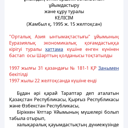
ұйымдастыру
және құру туралы
КЕЛIСIМ
(Жамбыл қ. 1995 ж. 15 желтоқсан)
"Орталық Азия ынтымақтастығы" ұйымының
Еуразиялық экономикалық қоғамдастыққа
кірігуі туралы
хаттама
күшіне енген күнінен
бастап осы Шарттың қолданысы тоқтатылды
1997 жылғы 31 қазандағы № 181-1 ҚР
Заңымен
бекітілді
1997 жылы 22 желтоқсанда күшіне енді
Бұдан әрi қарай Тараптар деп аталатын
Қазақстан Республикасы, Қырғыз Республикасы
және Өзбекстан Республикасы,
Бiрiккен Ұлттар Ұйымының мүшелерi болып
табыла отырып,
халықаралық қауымдастықтың дүниежүзiнде