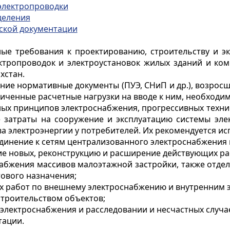
 электропроводки
деления
ской документации
ые требования к проектированию, строительству и э
ктропроводок и электроустановок жилых зданий и ко
хстан.
ние нормативные документы (ПУЭ, СНиП и др.), возрос
еличенные расчетные нагрузки на вводе к ним, необходи
ых принципов электроснабжения, прогрессивных техни
затраты на сооружение и эксплуатацию системы эл
а электроэнергии у потребителей. Их рекомендуется ис
единение к сетям централизованного электроснабжения
ие новых, реконструкцию и расширение действующих ра
снабжения массивов малоэтажной застройки, также отде
ового назначения;
х работ по внешнему электроснабжению и внутренним э
строительством объектов;
 электроснабжения и расследовании и несчастных случа
тации.