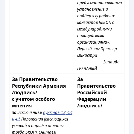
предусматривающими
установление и
поддержку рабочих
конгактов БКБОП с
международными
полицейскими
организациями».
Первый зам.Премьер-
министра
Зинаида
ГРЕЧАНЫЙ
За Правительство
За
Республики Армения
Правительство
/подпись/
Российской
с учетом особого
Федерации
мнения
/подпись/
За исключением
пунктов 4.3, 4.4
и 4.5
Положения (касающихся
условий и порядка оплаты
труда БКОП). Считаем