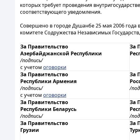
которых требует проведения внутригосударстве
соответствующего уведомления.
Совершено в городе Душанбе 25 мая 2006 года
комитете Содружества Независимых Государств
За Правительство
За 
Азербайджанской Республики
Рес
/подпись/
с учетом
оговорки
За Правительство
За 
Республики Армения
Рос
/подпись/
/под
с учетом
оговорки
За Правительство
За 
Республики Беларусь
Рес
/подпись/
/под
За Правительство
За 
Грузии
Тур