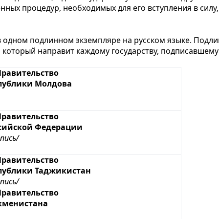
нных процедур, необходимых для его вступления в силу,
 в одном подлинном экземпляре на русском языке. Подл
, который направит каждому государству, подписавшему
Правительство
публики Молдова
Правительство
сийской Федерации
пись/
Правительство
публики Таджикистан
пись/
Правительство
кменистана