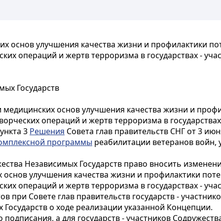
их основ улучшения качества жизни и профилактики по
их операций и жертв терроризма в государствах - учас
мых Государств
и медицинских основ улучшения качества жизни и проф
орческих операций и жертв терроризма в государствах 
ункта 3
Решения
Совета глав правительств СНГ от 3 июн
омплексной программы
реабилитации ветеранов войн, 
жества Независимых Государств право вносить изменен
 основ улучшения качества жизни и профилактики поте
их операций и жертв терроризма в государствах - учас
ов при Совете глав правительств государств - участни
 Государств о ходе реализации указанной Концепции.
го подписания, а для государств - участников Содружест