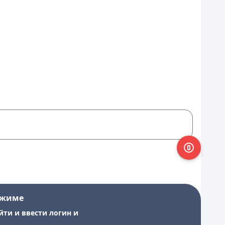
ежиме
йти и ввести логин и