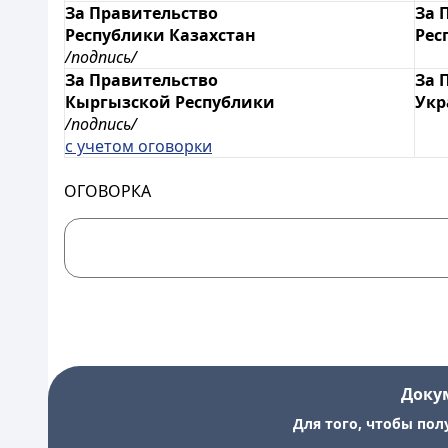
За Правительство
За 
Республики Казахстан
Рес
/подпись/
За Правительство
За 
Кыргызской Республики
Ук
/подпись/
с учетом оговорки
ОГОВОРКА
Доку
Для того, чтобы пол