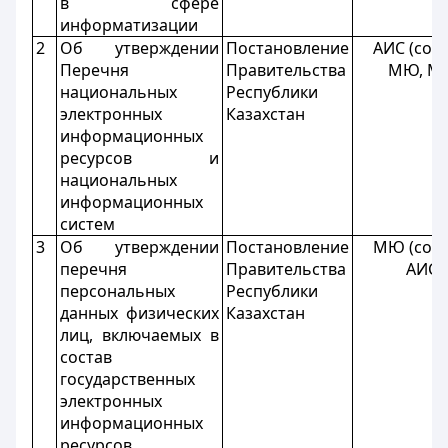
в сфере
информатизации
2
Об утверждении
Постановление
АИС (созы
Перечня
Правительства
МЮ, М
национальных
Республики
электронных
Казахстан
информационных
ресурсов и
национальных
информационных
систем
3
Об утверждении
Постановление
МЮ (созы
перечня
Правительства
АИС
персональных
Республики
данных физических
Казахстан
лиц, включаемых в
состав
государственных
электронных
информационных
ресурсов