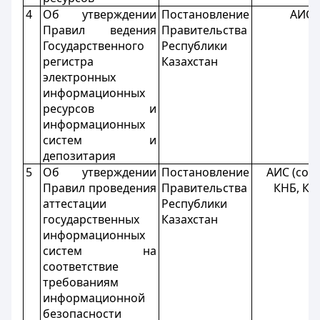
4
Об утверждении
Постановление
АИС
Правил ведения
Правительства
Государственного
Республики
регистра
Казахстан
электронных
информационных
ресурсов и
информационных
систем и
депозитария
5
Об утверждении
Постановление
АИС (созы
Правил проведения
Правительства
КНБ, К
аттестации
Республики
государственных
Казахстан
информационных
систем на
соответствие
требованиям
информационной
безопасности