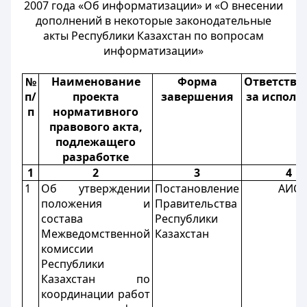
2007 года «Об информатизации» и «О внесении
дополнений в некоторые законодательные
акты Республики Казахстан по вопросам
информатизации»
№
Наименование
Форма
Ответстве
п/
проекта
завершения
за исполн
п
нормативного
правового акта,
подлежащего
разработке
1
2
3
4
1
Об утверждении
Постановление
АИС
положения и
Правительства
состава
Республики
Межведомственной
Казахстан
комиссии
Республики
Казахстан по
координации работ