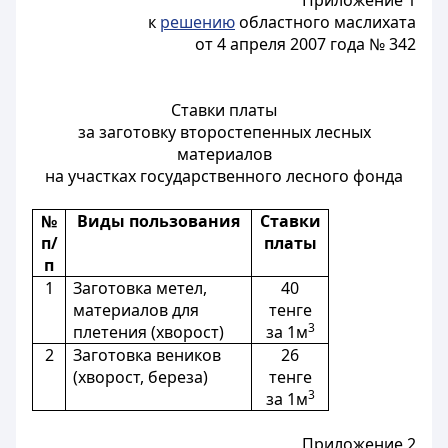
Приложение 1
к
решению
областного маслихата
от 4 апреля 2007 года № 342
Ставки платы
за заготовку второстепенных лесных
материалов
на участках государственного лесного фонда
№
Виды пользования
Ставки
п/
платы
п
1
Заготовка метел,
40
материалов для
тенге
3
плетения (хворост)
за 1м
2
Заготовка веников
26
(хворост, береза)
тенге
3
за 1м
Приложение 2