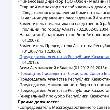
Финансовый директор ТОО «Озон - Мелайн» (1
·
Старший инспектор по особо важным делам, 
·
Следственного управления Комитета налого
Начальник управления расследований Агентс
·
Заместитель начальника по следственной ра
·
полиции) по городу Алматы
(02.2002-05.2004)
Начальник Департамента по борьбе с экономи
·
01.2007);
Заместитель Председателя Агентства Республ
·
(01.2007-12.12.2008);
Председатель Агентства Республики Казахста
·
01.2012);
Аким Акмолинской области (01.2012-01.2013);
·
Помощник Президента - Секретарь Совета Бе
·
Председатель Агентства Республики Казахста
·
Председатель Национального бюро по против
·
Председатель Агентства Республики Казахста
·
Генеральный прокурор
Республики Казахстан 
·
Прочие должности:
Сопредседатель Межгосударственного совета
·