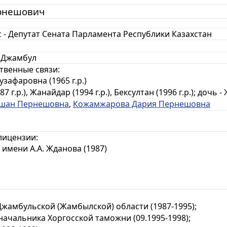
рнешович
с - Депутат Сената Парламента Республики Казахстан
. Джамбул
твенные связи:
зафаровна (1965 г.р.)
 г.р.), Жанайдар (1994 г.р.), Бексултан (1996 г.р.); дочь - 
ушан Пернешовна
,
Кожамжарова Дария Пернешовна
лицензии:
имени А.А. Жданова (1987)
Джамбульской (Жамбылской) области (1987-1995);
начальника Хоргосской таможни (09.1995-1998);