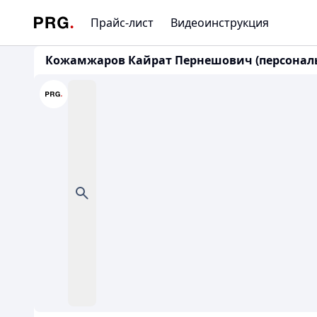
Прайс-лист
Видеоинструкция
Кожамжаров Кайрат Пернешович (персональ