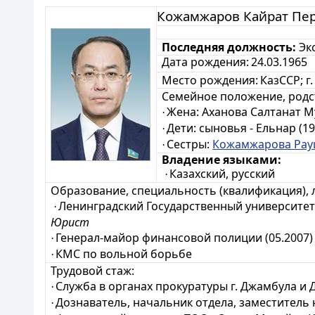
Кожамжаров Кайрат Пе
Последняя должность:
Эк
Дата рождения:
24.03.1965
Место рождения:
КазССР;
г
Семейное положение, родс
Жена: Аханова Салтанат Му
·
Дети: сыновья - Ельнар (1987
·
Сестры:
Кожамжарова Ра
·
Владение языками:
Казахский, русский
·
Образование, специальность (квалификация), 
Ленинградский Государственный университет 
·
Юрист
Генерал-майор финансовой полиции (05.2007)
·
КМС по вольной борьбе
·
Трудовой стаж:
Служба в органах прокуратуры г. Джамбула и 
·
Дознаватель, начальник отдела, заместитель 
·