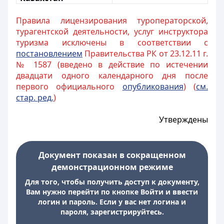
Правила лицензирования туроператорской,
турагентской деятельности, услуг инструктора
туризма исключены в соответствии с
постановлением
Правительства РК от 23.12.11 г.
№ 1587 (введено в действие по истечении
двадцати одного календарного дня после
первого официального
опубликования
) (
см.
стар. ред.
)
Утверждены
Документ показан в сокращенном
демонстрационном режиме
Для того, чтобы получить доступ к документу,
Вам нужно перейти по кнопке Войти и ввести
логин и пароль. Если у вас нет логина и
пароля, зарегистрируйтесь.