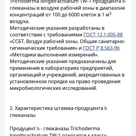
Trichoderma longibrachiatum TW-1-продуцента
-
b
глюканазы в воздухе рабочей зоны в диапазоне
3
концентраций от 100 до 6000 клеток в 1 м
воздуха.
Методические указания разработаны в
соответствии с требованиями
ГОСТ 12.1.005-88
«ССБТ. Воздух рабочей зоны. Общие санитарно-
гигиенические требования» и
ГОСТ Р 8.563-96
«Методики выполнения измерений».
Методические указания предназначены для
применения в лабораториях предприятий,
организаций и учреждений, аккредитованных в
установленном порядке на право проведения
микробиологических исследований.
2. Характеристика штамма-продуцента
b
глюканазы
Продуцент
- глюканазы Trichoderma
b
longibrachiatum TW-1 относится к классу