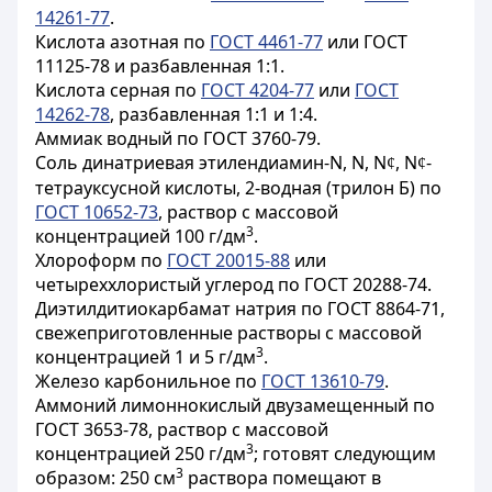
14261-77
.
Кислота азотная по
ГОСТ 4461-77
или ГОСТ
11125-78 и разбавленная 1:1.
Кислота серная по
ГОСТ 4204-77
или
ГОСТ
14262-78
, разбавленная 1:1 и 1:4.
Аммиак водный по ГОСТ 3760-79.
Соль динатриевая этилендиамин-N, N, N
, N
-
¢
¢
тетрауксусной кислоты, 2-водная (трилон Б) по
ГОСТ 10652-73
, раствор с массовой
3
концентрацией 100 г/дм
.
Хлороформ по
ГОСТ 20015-88
или
четыреххлористый углерод по ГОСТ 20288-74.
Диэтилдитиокарбамат натрия по ГОСТ 8864-71,
свежеприготовленные растворы с массовой
3
концентрацией 1 и 5 г/дм
.
Железо карбонильное по
ГОСТ 13610-79
.
Аммоний лимоннокислый двузамещенный по
ГОСТ 3653-78, раствор с массовой
3
концентрацией 250 г/дм
; готовят следующим
3
образом: 250 см
раствора помещают в