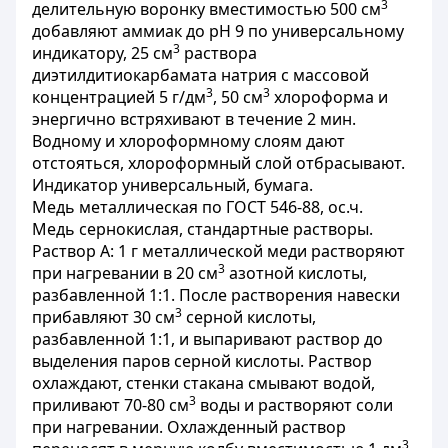
3
делительную воронку вместимостью 500 см
добавляют аммиак до рН 9 по универсальному
3
индикатору, 25 см
раствора
диэтилдитиокарбамата натрия с массовой
3
3
концентрацией 5 г/дм
, 50 см
хлороформа и
энергично встряхивают в течение 2 мин.
Водному и хлороформному слоям дают
отстояться, хлороформный слой отбрасывают.
Индикатор универсальный, бумага.
Медь металлическая по
ГОСТ 546-88
, ос.ч.
Медь сернокислая, стандартные растворы.
Раствор А: 1 г металлической меди растворяют
3
при нагревании в 20 см
азотной кислоты,
разбавленной 1:1. После растворения навески
3
прибавляют 30 см
серной кислоты,
разбавленной 1:1, и выпаривают раствор до
выделения паров серной кислоты. Раствор
охлаждают, стенки стакана смывают водой,
3
приливают 70-80 см
воды и растворяют соли
при нагревании. Охлажденный раствор
3