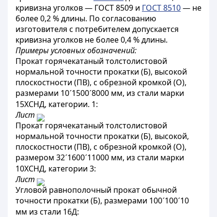
кривизна уголков — ГОСТ 8509 и
ГОСТ 8510
— не
более 0,2 % длины. По согласованию
изготовителя с потребителем допускается
кривизна уголков не более 0,4 % длины.
Примеры условных обозначений:
Прокат горячекатаный толстолистовой
нормальной точности прокатки (Б), высокой
плоскостности (ПВ), с обрезной кромкой (О),
размерами 10
1500
8000 мм, из стали марки
´
´
15ХСНД, категории. 1:
Лист
Прокат горячекатаный толстолистовой
нормальной точности прокатки (Б), высокой,
плоскостности (ПВ), с обрезной кромкой (О),
размером 32
1600
11000 мм, из стали марки
´
´
10ХСНД, категории 3:
Лист
Угловой равнополочный прокат обычной
точности прокатки (Б), размерами 100
100
10
´
´
мм из стали 16Д: