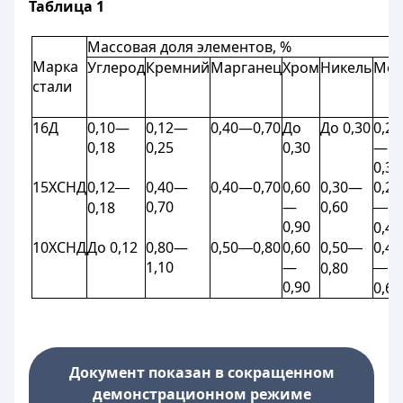
Таблица 1
Массовая доля элементов, %
Марка
Углерод
Кремний
Марганец
Хром
Никель
Мед
стали
16Д
0,10—
0,12—
0,40—0,70
До
До 0,30
0,20
0,18
0,25
0,30
—
0,35
15ХСНД
0,12
0,40—
0,40—0,70
0,60
0,30—
0,20
—
0,70
—
0,60
0,18
—
0,90
0,40
10ХСНД
До 0,12
0,80—
0,50
0,80
0,60
0,50
0,40
—
—
1,10
—
0,80
—
0,90
0,60
Документ показан в сокращенном
демонстрационном режиме