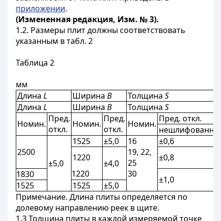
приложении
.
(Измененная редакция, Изм. № 3).
1.2. Размеры плит должны соответствовать
указанным в табл. 2
Таблица 2
мм
Длина
L
Ширина
В
Толщина
S
Длина
L
Ширина
В
Толщина
S
Пред.
Пред.
Пред. откл.
Номин.
Номин.
Номин.
откл.
откл.
нешлифованны
1525
±5,0
16
±0,6
2500
19, 22,
1220
±0,8
25
±5,0
±4,0
1220
30
1830
±1,0
1525
1525
±5,0
Примечание. Длина плиты определяется по
долевому направлению реек в щите.
1.3 Толщина плиты в каждой измеряемой точке