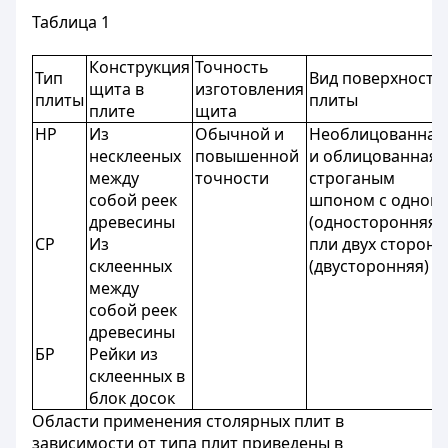
Таблица 1
Конструкция
Точность
Тип
Вид поверхности
щита в
изготовления
плиты
плиты
плите
щита
НP
Из
Обычной и
Необлицованная
несклееных
повышенной
и облицованная
между
точности
строганым
собой реек
шпоном с одной
древесины
(односторонняя)
СР
Из
пли двух сторон
склеенных
(двусторонняя)
между
собой реек
древесины
БР
Рейки из
склеенных в
блок досок
Области применения столярных плит в
зависимости от типа плит приведены в