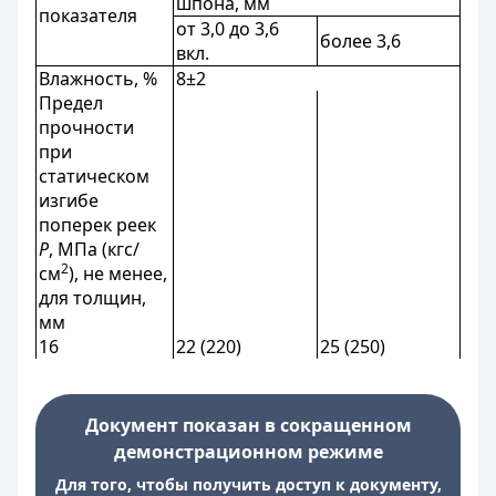
шпона, мм
показателя
от 3,0 до 3,6
более 3,6
вкл.
Влажность, %
8±2
Предел
прочности
при
статическом
изгибе
поперек реек
Р
, МПа (кгс/
2
см
), не менее,
для толщин,
мм
16
22 (220)
25 (250)
Документ показан в сокращенном
демонстрационном режиме
Для того, чтобы получить доступ к документу,