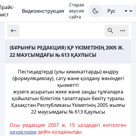
Старая
Прайс-
Видеоинструкция
версия
лист
сайта
(БҰРЫНҒЫ РЕДАКЦИЯ) ҚР ҮКІМЕТІНІҢ 2005 Ж.
22 МАУСЫМДАҒЫ № 613 ҚАУЛЫСЫ
Пестицидтердi (улы химикаттарды) өндіру
(формуляциялау), сату және қолдану жөніндегі
қызметті
жүзеге асыратын жеке және заңды тұлғаларға
қойылатын біліктiлiк талаптарын бекіту туралы
Қазақстан Республикасы Үкіметінің 2005 жылғы
22 маусымдағы № 613 Қаулысы
Осы редакция 2007 ж. 19 шілдедегі енгізілген
дейін қолданылды
ө
згерістеріне