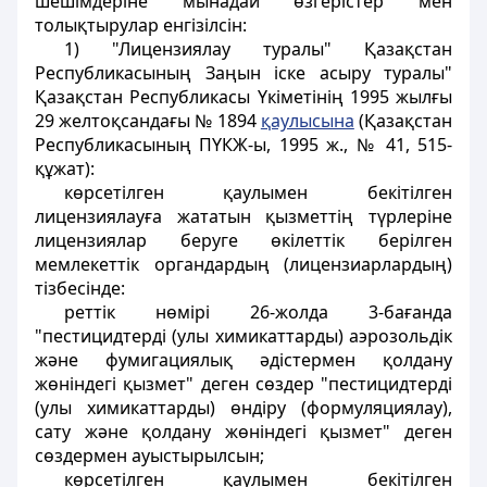
шешiмдерiне мынадай өзгерістер мен
толықтырулар енгiзiлсiн:
1) "Лицензиялау туралы" Қазақстан
Республикасының Заңын iске асыру туралы"
Қазақстан Республикасы Үкіметінiң 1995 жылғы
29 желтоқсандағы № 1894
қаулысына
(Қазақстан
Республикасының ПҮКЖ-ы, 1995 ж., № 41, 515-
құжат):
көрсетілген қаулымен бекітілген
лицензиялауға жататын қызметтiң түрлерiне
лицензиялар беруге өкiлеттік берiлген
мемлекеттік органдардың (лицензиарлардың)
тiзбесiнде:
реттiк нөмiрi 26-жолда 3-бағанда
"пестицидтердi (улы химикаттарды) аэрозольдiк
және фумигациялық әдiстермен қолдану
жөніндегі қызмет" деген сөздер "пестицидтерді
(улы химикаттарды) өндiру (формуляциялау),
сату және қолдану жөніндегі қызмет" деген
сөздермен ауыстырылсын;
көрсетiлген қаулымен бекітілген