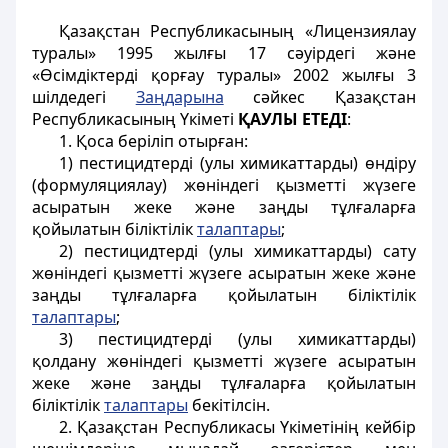
Қазақстан Республикасының «Лицензиялау
туралы» 1995 жылғы 17 cәуipдегі және
«Өсiмдiктердi қорғау туралы» 2002 жылғы 3
шiлдедегі
Заңдарына
сәйкес Қазақстан
Республикасының Үкіметі
ҚАУЛЫ ЕТЕДI
:
1. Қоса берiлiп отырған:
1) пестицидтердi (улы химикаттарды) өндіру
(формуляциялау) жөніндегі қызметті жүзеге
асыратын жеке және заңды тұлғаларға
қойылатын біліктiлiк
талаптары
;
2) пестицидтердi (улы химикаттарды) сату
жөніндегі қызметті жүзеге асыратын жеке және
заңды тұлғаларға қойылатын біліктiлiк
талаптары
;
3) пестицидтерді (улы химикаттарды)
қолдану жөніндегі қызметті жүзеге асыратын
жеке және заңды тұлғаларға қойылатын
біліктiлiк
талаптары
бекітiлсiн.
2. Қазақстан Республикасы Үкіметінiң кейбір