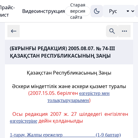
Старая
Прайс-
Видеоинструкция
версия
лист
сайта
(БҰРЫНҒЫ РЕДАКЦИЯ) 2005.08.07. № 74-III
ҚАЗАҚСТАН РЕСПУБЛИКАСЫНЫҢ ЗАҢЫ
Қазақстан Республикасының Заңы
Әскери міндеттілік және әскери қызмет туралы
(2007.15.05. берілген
өзгерістер мен
)
толықтыруларымен
Осы редакция 2007 ж. 27 шілдедегі енгізілген
дейін қолданылды
өзгерістеріне
1-тарау. Жалпы ережелер (1-9 баптар)