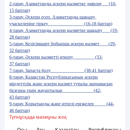
2-тарау. Азаматтарды әскери қызметке даярлау (10-
15 баптар)
3-тарау. Әскери
есеп. Азаматтарды шақыру
учаскелерiне тiркеу (16-18 баптар)
4-тарау. Азаматтарды әскери қызметке шақыру (19-
28 баптар)
5-тарау
. Келісімшарт бойынша әскери қызмет (29-
32 баптар)
6-тарау. Әскери қызметті өткеру (33-
37 баптар)
7-тарау. Запаста болу (38-41 баптар)
8-тарау. Қазақстан Республикасының әскери
мiндеттiлiк және әскери қызмет туралы заңнамасын
бұзғаны үшін жауаптылық (42-
43 баптар)
9-тарау. Қорытынды және өтпелi ережелер (44-
46 баптар)
Түпнұсқада мазмұны жоқ
Осы Заң Қазақстан Республикасы