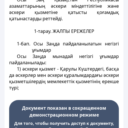
азаматтарының әскери мiндеттiлiгiне және
әскери қызметiне қатысты қоғамдық
қатынастарды реттейдi.
1-тарау. ЖАЛПЫ ЕРЕЖЕЛЕР
1-бап
. Осы Заңда пайдаланылатын негiзгi
ұғымдар
Осы Заңда мынадай негiзгі ұғымдар
пайдаланылады:
1) әскери қызмет - Қарулы Күштердегі, басқа
да әскерлер мен әскери құралымдардағы әскери
қызметшiлердiң мемлекеттік қызметiнiң ерекше
түрі;
Документ показан в сокращенном
демонстрационном режиме
Для того, чтобы получить доступ к документу,