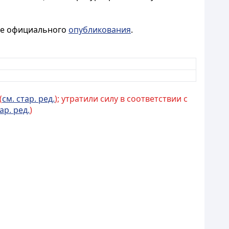
сле официального
опубликования
.
(
см. стар. ред.
); утратили силу в соответствии с
ар. ред.
)