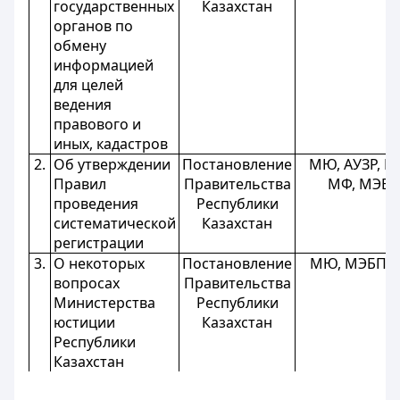
государственных
Казахстан
органов по
обмену
информацией
для целей
ведения
правового и
иных, кадастров
2.
Об утверждении
Постановление
МЮ, АУЗР, М
Правил
Правительства
МФ, МЭБ
проведения
Республики
систематической
Казахстан
регистрации
3.
О некоторых
Постановление
МЮ, МЭБП,
вопросах
Правительства
Министерства
Республики
юстиции
Казахстан
Республики
Казахстан