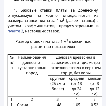
1. Базовые ставки платы за древесину,
отпускаемую на корню, определяются из
3
размера ставки платы за 1 м
(далее - ставка) с
учетом коэффициентов, предусмотренных в
пункте 2
, настоящих ставок.
3
Размер ставок платы за 1 м
в месячных
расчетных показателях
№
Наименования
Деловая древесина в
п/
древесно-
зависимости от диаметра
п
кустарниковых
отрезков ствола в верхнем
пород
торце, без коры
крупная
средняя
мелкая
(25 см и
(от 13
(от 3
более)
до 24
до 12
см)
см)
1
2
3
4
5
1
Сосна
1,48
1,05
0,52